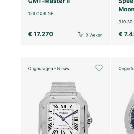
GMT-Master II
Spee
Moon
126710BLNR
310.30.
€ 17.270
€ 7.
9 Weken
Ongedragen - Nieuw
Ongedr