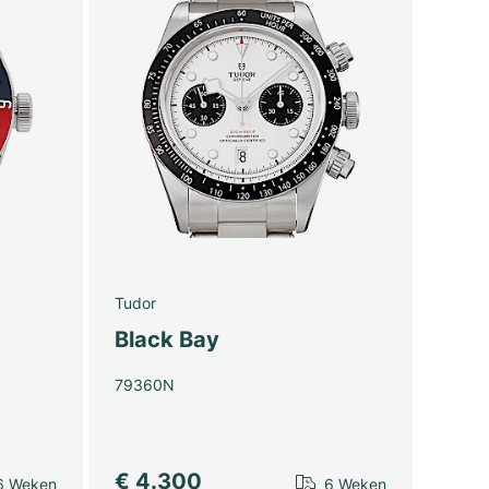
Tudor
Black Bay
79360N
€ 4.300
6 Weken
6 Weken