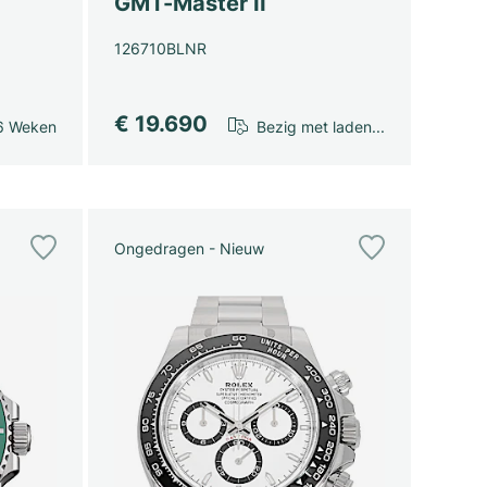
GMT-Master II
126710BLNR
€ 19.690
6 Weken
Bezig met laden...
Ongedragen - Nieuw