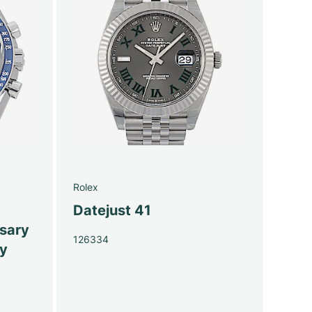
Rolex
Datejust 41
sary
126334
py