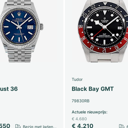
Tudor
just 36
Black Bay GMT
79830RB
Actuele nieuwprijs
:
€ 4.680
.550
€ 4.210
Bezig met laden...