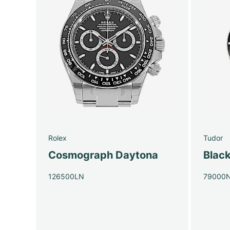
Rolex
Tudor
Cosmograph Daytona
Blac
126500LN
79000