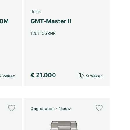
Rolex
00M
GMT-Master II
126710GRNR
€ 21.000
5 Weken
9 Weken
Ongedragen - Nieuw