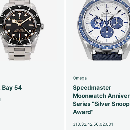
Omega
k Bay 54
Speedmaster
Moonwatch Anniver
N
Series "Silver Snoo
Award"
310.32.42.50.02.001