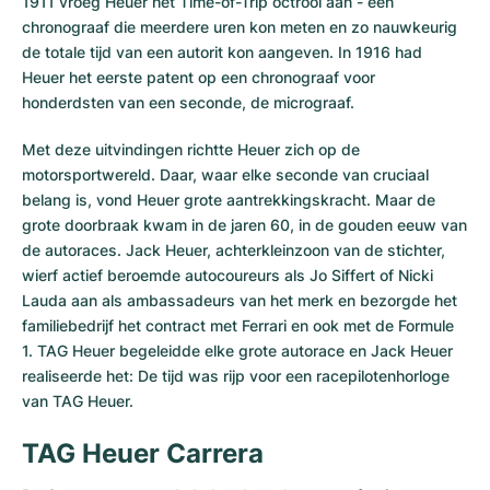
1911 vroeg Heuer het Time-of-Trip octrooi aan - een
chronograaf die meerdere uren kon meten en zo nauwkeurig
de totale tijd van een autorit kon aangeven. In 1916 had
Heuer het eerste patent op een chronograaf voor
honderdsten van een seconde, de micrograaf.
Met deze uitvindingen richtte Heuer zich op de
motorsportwereld. Daar, waar elke seconde van cruciaal
belang is, vond Heuer grote aantrekkingskracht. Maar de
grote doorbraak kwam in de jaren 60, in de gouden eeuw van
de autoraces. Jack Heuer, achterkleinzoon van de stichter,
wierf actief beroemde autocoureurs als Jo Siffert of Nicki
Lauda aan als ambassadeurs van het merk en bezorgde het
familiebedrijf het contract met Ferrari en ook met de Formule
1. TAG Heuer begeleidde elke grote autorace en Jack Heuer
realiseerde het: De tijd was rijp voor een racepilotenhorloge
van TAG Heuer.
TAG Heuer Carrera