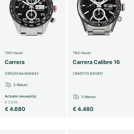
TAG Heuer
TAG Heuer
Carrera
Carrera Calibre 16
CBN2A1AA.BA0643
CBM2110.BA0651
5 Weken
Actuele nieuwprijs
:
5 Weken
€ 5.850
€ 4.680
€ 4.480