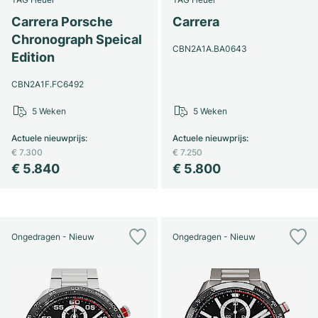
Carrera Porsche
Carrera
Chronograph Speical
CBN2A1A.BA0643
Edition
CBN2A1F.FC6492
5 Weken
5 Weken
Actuele nieuwprijs
:
Actuele nieuwprijs
:
€ 7.300
€ 7.250
€ 5.840
€ 5.800
Ongedragen - Nieuw
Ongedragen - Nieuw