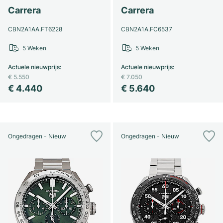
Carrera
Carrera
CBN2A1AA.FT6228
CBN2A1A.FC6537
5 Weken
5 Weken
Actuele nieuwprijs
:
Actuele nieuwprijs
:
€ 5.550
€ 7.050
€ 4.440
€ 5.640
Ongedragen - Nieuw
Ongedragen - Nieuw