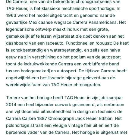
De Carrera, een van de bekendste chronograafseries van
TAG Heuer, is het klassieke mechanische sporthorloge. In
1963 werd het model uitgebracht en genoemd naar de
gevaarlijke Mexicaanse wegrace Carrera Panamericana. Het
legendarische ontwerp maakt indruk met een grote,
gemakkelijk af te lezen wijzerplaat die doet denken aan het
dashboard van een raceauto. Functioneel en robuust: De kast
is schokbestendig en waterbestendig, en zelfs een halve
eeuw na zijn verschijning op het podium van de autosport
toont de indrukwekkende Carrera een verbluffende band
tussen horlogemakerij en autosport. De tijdloze Carrera heeft
ongetwijfeld een beslissende bijdrage geleverd aan de
wereldwijde faam van TAG Heuer chronografen.
Ter ere van het horloge heeft TAG Heuer in zijn jubileumjaar
2014 een heel bijzonder uurwerk gelanceerd, als eerbetoon
aan vijf decennia uitmuntendheid in design en techniek: de
Carrera Calibre 1887 Chronograph Jack Heuer Edition. Het
polshorloge straalt een vleugje vintage flair uit en eert de
beroemde vader van de Carrera. Het horloge is uitgerust met