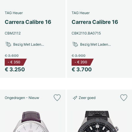
Dameshorloges
Dameshorloges
TAG Heuer
TAG Heuer
Carrera Calibre 16
Carrera Calibre 16
CBM2112
CBK2110.BA0715
Bezig Met Laden...
Bezig Met Laden...
€ 3.600
€ 3.900
-
€ 350
-
€ 200
€ 3.250
€ 3.700
Ongedragen - Nieuw
Zeer goed