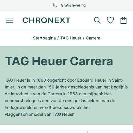
Gratis levering
Menu
Horloge kopen
Startpagina
TAG Heuer
Carrera
GESELECTEERDE MERKEN
GESELECTEERDE MERKEN
Rolex
Cartier
Horloges tweedehands
TAG Heuer Carrera
Omega
Tiffany
Horloge verkopen
Patek Philippe
Louis Vuitton
TAG Heuer is in 1860 opgericht door Edouard Heuer in Saint-
Alle Rolex modellen
Imier. In de meer dan 150-jarige geschiedenis van het bedrijf is
Juwelen
Audemars Piguet
Gebauer & Gebauer
de introductie van de Carrera in 1963 een mijlpaal: Het
coureurshorloge is een van de designklassiekers van de
Top modellen
Alle Omega modellen
Nieuwe modellen
Cartier
horlogewereld en wordt beschouwd als het
Van Cleef & Arpels
vlaggenschipmodel van TAG Heuer.
Top modellen
Alle Patek Philippe modellen
Breitling
Sale
Air-King
Bvlgari
Top modellen
Alle Audemars Piguet modellen