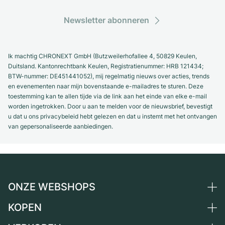
Newsletter abonneren
Ik machtig CHRONEXT GmbH (Butzweilerhofallee 4, 50829 Keulen,
Duitsland. Kantonrechtbank Keulen, Registratienummer: HRB 121434;
BTW-nummer: DE451441052), mij regelmatig nieuws over acties, trends
en evenementen naar mijn bovenstaande e-mailadres te sturen. Deze
toestemming kan te allen tijde via de link aan het einde van elke e-mail
worden ingetrokken. Door u aan te melden voor de nieuwsbrief, bevestigt
u dat u ons privacybeleid hebt gelezen en dat u instemt met het ontvangen
van gepersonaliseerde aanbiedingen.
ONZE WEBSHOPS
KOPEN
Duitsland
Nederland