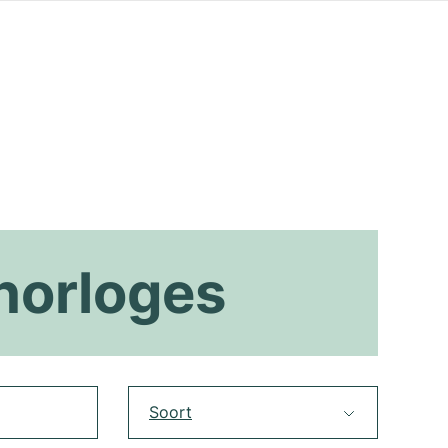
horloges
Soort