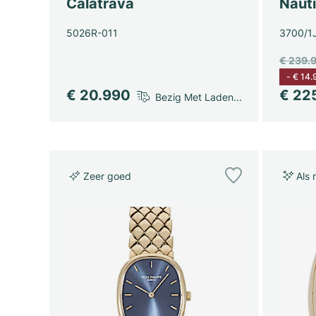
Calatrava
Nauti
5026R-011
3700/1
€ 239.
-
€ 14.
€ 20.990
€ 22
Bezig Met Laden...
Zeer goed
Als 