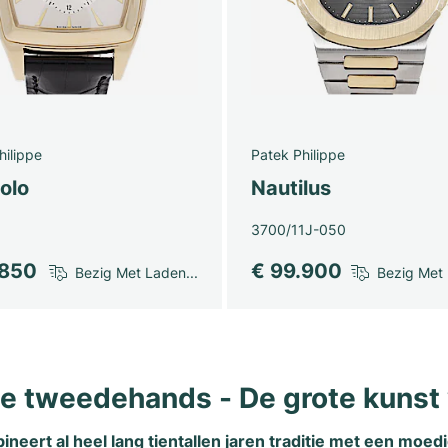
hilippe
Patek Philippe
olo
Nautilus
3700/11J-050
.850
€ 99.900
Bezig Met Laden...
Bezig Met 
pe tweedehands - De grote kunst 
neert al heel lang tientallen jaren traditie met een moe