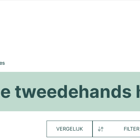
es
pe tweedehands 
VERGELIJK
FILTER