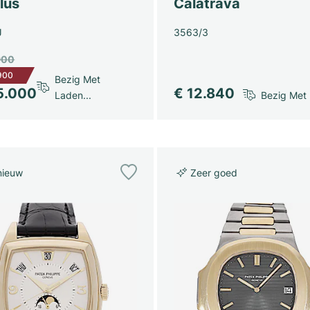
lus
Calatrava
J
3563/3
900
900
Bezig Met
5.000
€ 12.840
Bezig Met 
Laden...
nieuw
Zeer goed