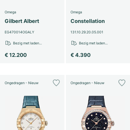
Dameshorloges
Dameshorloges
Omega
Omega
Gilbert Albert
Constellation
EG470014OGALY
131.10.29.20.05.001
Bezig met laden...
Bezig met laden...
€ 12.200
€ 4.390
Ongedragen - Nieuw
Ongedragen - Nieuw