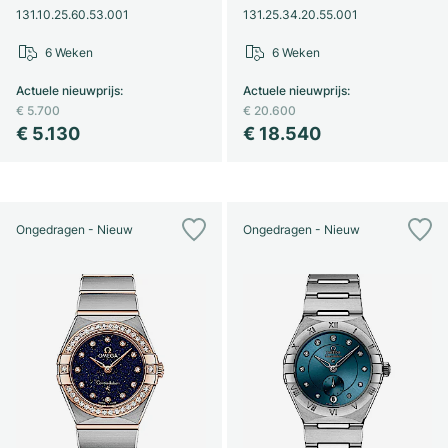
131.10.25.60.53.001
131.25.34.20.55.001
6 Weken
6 Weken
Actuele nieuwprijs
:
Actuele nieuwprijs
:
€ 5.700
€ 20.600
€ 5.130
€ 18.540
Ongedragen - Nieuw
Ongedragen - Nieuw