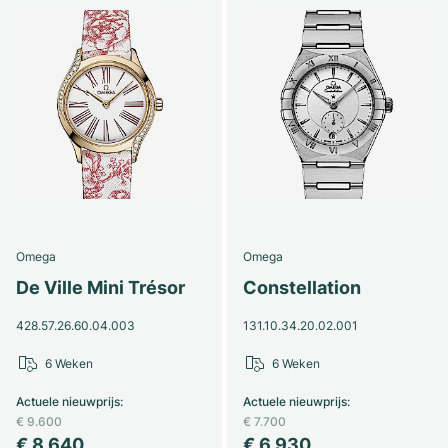
Omega
Omega
De Ville Mini Trésor
Constellation
428.57.26.60.04.003
131.10.34.20.02.001
6 Weken
6 Weken
Actuele nieuwprijs
:
Actuele nieuwprijs
:
€ 9.600
€ 7.700
€ 8.640
€ 6.930