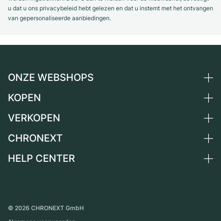
u dat u ons privacybeleid hebt gelezen en dat u instemt met het ontvangen
van gepersonaliseerde aanbiedingen.
ONZE WEBSHOPS
KOPEN
Duitsland
Nederland
VERKOPEN
Alle luxe horloges
Oostenrijk
Horloges tweedehands
CHRONEXT
Horloge verkopen
Zwitserland
Vintage horloges
Commissie
HELP CENTER
Over ons
Frankrijk
Independent Brands
Directe verkoop
Carrière
Italië
FAQ
Inruil
Press
Verenigd Koninkrijk
Service Center
Magazine
Internationale
Horloge persoonlijk afhalen
©
2026
CHRONEXT GmbH
Partner