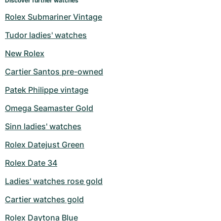
Discover further watches
Milgauss
Dameshorloges
Ronde
Professional
Formula 1
Portofino
Spirit of Big Bang
Rolex Submariner Vintage
Tudor ladies' watches
Oyster Perpetual
Rotonde
Bentley
Grand Carrera
Portugieser
King Power
New Rolex
Yacht-Master
Crash
Transocean
Gebruikte horloges
Da Vinci
Gebruikte horloges
Cartier Santos pre-owned
Yacht-Master II
Pasha
Cockpit
Dameshorloges
Aquatimer
Patek Philippe vintage
Sea-Dweller
Tortue
Chronospace
Spitfire
Omega Seamaster Gold
Sinn ladies' watches
Sky-Dweller
Baignoire
Super Avenger
GST
Rolex Datejust Green
Submariner
Ballon Blanc
Galactic
Vintage
Rolex Date 34
Roadster
Montbrillant
Gebruikte horloges
Ladies' watches rose gold
Cartier watches gold
Gebruikte horloges
Gebruikte horloges
Rolex Daytona Blue