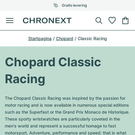
Gratis levering
Menu
Horloge kopen
Startpagina
Chopard
Classic Racing
GESELECTEERDE MERKEN
GESELECTEERDE MERKEN
Rolex
Cartier
Horloges tweedehands
Chopard Classic
Omega
Tiffany
Horloge verkopen
Racing
Patek Philippe
Louis Vuitton
Alle Rolex modellen
Juwelen
Audemars Piguet
Gebauer & Gebauer
The Chopard Classic Racing was inspired by the passion for
Top modellen
Alle Omega modellen
motor racing and is now available in numerous special editions
Nieuwe modellen
Cartier
such as the Superfast or the Grand Prix Monaco de Historique.
Van Cleef & Arpels
Top modellen
Alle Patek Philippe modellen
These sporty wristwatches are particularly coveted in the
Breitling
Sale
Air-King
men's world and represent a successful homage to fast
Bvlgari
Top modellen
Alle Audemars Piguet modellen
motorsport. Adventure, performance and speed: that is what