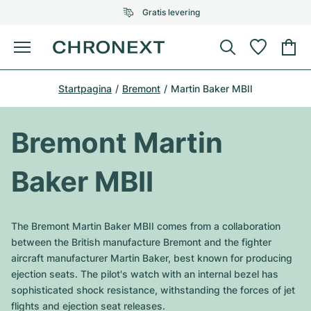
Gratis levering
Menu
Horloge kopen
Startpagina
Bremont
Martin Baker MBII
GESELECTEERDE MERKEN
GESELECTEERDE MERKEN
Rolex
Cartier
Horloges tweedehands
Bremont Martin
Omega
Tiffany
Horloge verkopen
Baker MBII
Patek Philippe
Louis Vuitton
Alle Rolex modellen
Juwelen
Audemars Piguet
Gebauer & Gebauer
The Bremont Martin Baker MBII comes from a collaboration
Top modellen
Alle Omega modellen
between the British manufacture Bremont and the fighter
Nieuwe modellen
Cartier
aircraft manufacturer Martin Baker, best known for producing
Van Cleef & Arpels
Top modellen
Alle Patek Philippe modellen
ejection seats. The pilot's watch with an internal bezel has
Breitling
Sale
Air-King
sophisticated shock resistance, withstanding the forces of jet
Bvlgari
Top modellen
Alle Audemars Piguet modellen
flights and ejection seat releases.