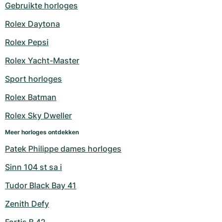
Gebruikte horloges
Milgauss
Dameshorloges
Ronde
Professional
Formula 1
Portofino
Spirit of Big Bang
Rolex Daytona
Oyster Perpetual
Rotonde
Bentley
Grand Carrera
Portugieser
King Power
Rolex Pepsi
Rolex Yacht-Master
Yacht-Master
Crash
Transocean
Gebruikte horloges
Da Vinci
Gebruikte horloges
Sport horloges
Yacht-Master II
Pasha
Cockpit
Dameshorloges
Aquatimer
Rolex Batman
Sea-Dweller
Tortue
Chronospace
Spitfire
Rolex Sky Dweller
Sky-Dweller
Baignoire
Super Avenger
GST
Meer horloges ontdekken
Patek Philippe dames horloges
Submariner
Ballon Blanc
Galactic
Vintage
Sinn 104 st sa i
Roadster
Montbrillant
Gebruikte horloges
Tudor Black Bay 41
Gebruikte horloges
Gebruikte horloges
Zenith Defy