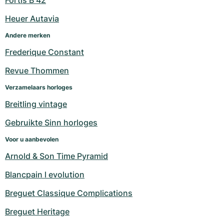
Fortis B 42
Dameshorloges
Dameshorloges
Heuer Autavia
Andere merken
Frederique Constant
Revue Thommen
Verzamelaars horloges
Breitling vintage
Gebruikte Sinn horloges
Voor u aanbevolen
Arnold & Son Time Pyramid
Blancpain l evolution
Breguet Classique Complications
Breguet Heritage