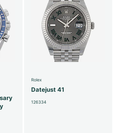
Rolex
Datejust 41
sary
126334
py