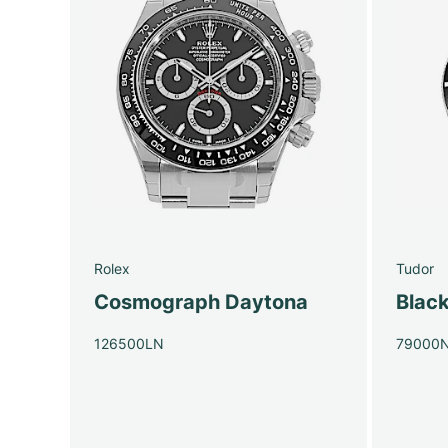
Rolex
Tudor
Cosmograph Daytona
Blac
126500LN
79000