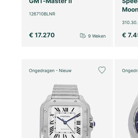
GMT-Master II
Spee
Moon
126710BLNR
310.30.
€ 17.270
€ 7.
9 Weken
Ongedragen - Nieuw
Ongedr