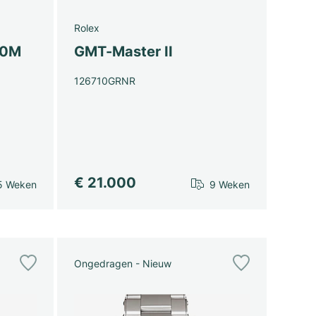
Rolex
00M
GMT-Master II
126710GRNR
€ 21.000
5 Weken
9 Weken
Ongedragen - Nieuw