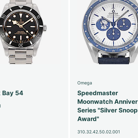
Omega
k Bay 54
Speedmaster
Moonwatch Anniver
N
Series "Silver Snoo
Award"
310.32.42.50.02.001