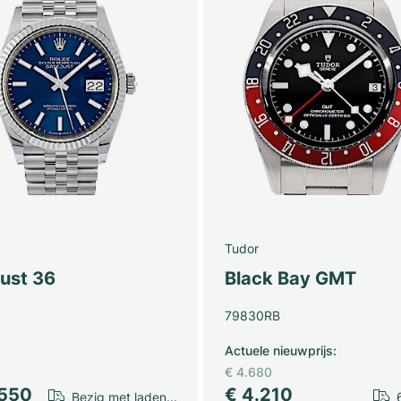
Tudor
just 36
Black Bay GMT
79830RB
Actuele nieuwprijs
:
€ 4.680
.550
€ 4.210
Bezig met laden...