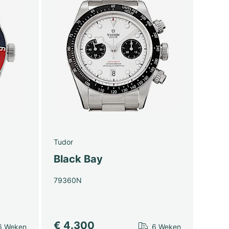
Tudor
Black Bay
79360N
€ 4.300
6 Weken
6 Weken