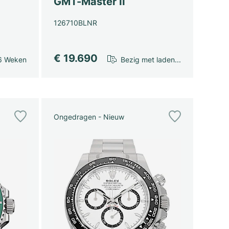
GMT-Master II
126710BLNR
€ 19.690
6 Weken
Bezig met laden...
Ongedragen - Nieuw