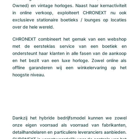
Tudor
Cellini
Seamaster
Owned) en vintage horloges. Naast haar kernactiviteit
Alle armbanden
Top modellen
Alle Cartier modellen
in online verkoop, exploiteert CHRONEXT nu ook
TAG Heuer
Cosmograph Daytona
Planet Ocean
Nautilus
exclusieve stationaire boetieks / lounges op locaties
Top modellen
Alle Breitling modellen
over de hele wereld.
IWC
Date
Aqua Terra
Complications
Royal Oak
CHRONEXT combineert het gemak van een webshop
Top modellen
Alle Tudor modellen
Hublot
Datejust
De Ville
Aquanaut
Royal Oak Offshore
Santos
met de eersteklas service van een boetiek en
ondersteunt haar klanten in alle fasen van de aankoop
Top modellen
Alle TAG Heuer modellen
Datejust II
Constellation
Grand Complications
Jules Audemars
Ballon Bleu
Navitimer
en het bezit van een luxe horloge. Zowel online als
Categorieën
offline garanderen wij een winkelervaring op het
Top modellen
Alle IWC modellen
Alle luxe merken
hoogste niveau.
Day-Date
Speedmaster
Calatrava
Millenary
Clé
Superocean
Black Bay
Top modellen
Alle Hublot modellen
Vintage horloges
Explorer
Gebruikte horloges
Twenty 4
Tank
Chronomat
Pelagos
Aquaracer
Top modellen
Gebruikte horloges
Explorer II
Dameshorloges
Gondolo
Panthère
Premier
Gebruikte horloges
Carrera
Big Pilot
Herenhorloges
Dankzij het hybride bedrijfsmodel kunnen we zowel
GMT-Master
Golden Ellipse
Calibre
Avenger
Dameshorloges
Monaco
Pilot's Watch
Big Bang
onze eigen voorraad als voorraad van fabrikanten,
Dameshorloges
detailhandelaren en particuliere leveranciers aanbieden.
Lady-Datejust
Gebruikte horloges
Drive
Colt
Heritage
Link
Ingenieur
Classic Fusion