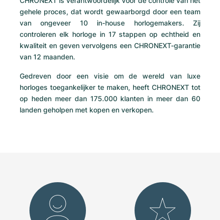
CHRONEXT is verantwoordelijk voor de controle van het
gehele proces, dat wordt gewaarborgd door een team
Milgauss
Dameshorloges
Ronde
Professional
Formula 1
Portofino
Spirit of Big Bang
van ongeveer 10 in-house horlogemakers. Zij
controleren elk horloge in 17 stappen op echtheid en
Oyster Perpetual
Rotonde
Bentley
Grand Carrera
Portugieser
King Power
kwaliteit en geven vervolgens een CHRONEXT-garantie
van 12 maanden.
Yacht-Master
Crash
Transocean
Gebruikte horloges
Da Vinci
Gebruikte horloges
Gedreven door een visie om de wereld van luxe
Yacht-Master II
Pasha
Cockpit
Dameshorloges
Aquatimer
horloges toegankelijker te maken, heeft CHRONEXT tot
op heden meer dan 175.000 klanten in meer dan 60
Sea-Dweller
Tortue
Chronospace
Spitfire
landen geholpen met kopen en verkopen.
Sky-Dweller
Baignoire
Super Avenger
GST
Submariner
Ballon Blanc
Galactic
Vintage
Roadster
Montbrillant
Gebruikte horloges
Gebruikte horloges
Gebruikte horloges