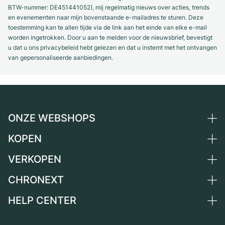
BTW-nummer: DE451441052), mij regelmatig nieuws over acties, trends
en evenementen naar mijn bovenstaande e-mailadres te sturen. Deze
toestemming kan te allen tijde via de link aan het einde van elke e-mail
worden ingetrokken. Door u aan te melden voor de nieuwsbrief, bevestigt
u dat u ons privacybeleid hebt gelezen en dat u instemt met het ontvangen
van gepersonaliseerde aanbiedingen.
ONZE WEBSHOPS
KOPEN
Duitsland
Nederland
VERKOPEN
Alle luxe horloges
Oostenrijk
Horloges tweedehands
CHRONEXT
Horloge verkopen
Zwitserland
Vintage horloges
Commissie
HELP CENTER
Over ons
Frankrijk
Independent Brands
Directe verkoop
Carrière
Italië
FAQ