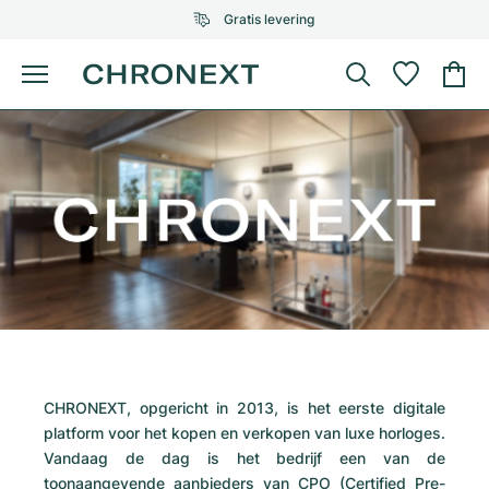
Gratis levering
Menu
Horloge kopen
GESELECTEERDE MERKEN
GESELECTEERDE MERKEN
Rolex
Cartier
Horloges tweedehands
Omega
Tiffany
Horloge verkopen
Patek Philippe
Louis Vuitton
Alle Rolex modellen
Juwelen
Audemars Piguet
Gebauer & Gebauer
Top modellen
Alle Omega modellen
Nieuwe modellen
Cartier
CHRONEXT, opgericht in 2013, is het eerste digitale
Van Cleef & Arpels
Top modellen
Alle Patek Philippe modellen
platform voor het kopen en verkopen van luxe horloges.
Breitling
Sale
Air-King
Vandaag de dag is het bedrijf een van de
Bvlgari
Top modellen
Alle Audemars Piguet modellen
toonaangevende aanbieders van CPO (Certified Pre-