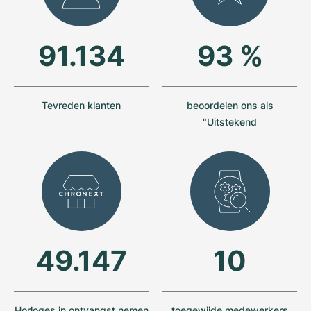
Dameshorloges
Dameshorloges
91.134
93 %
Tevreden klanten
beoordelen ons als
"Uitstekend
49.147
10
Horloges in ontvangst nemen
toegewijde medewerkers