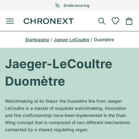
Gratis levering
Menu
Horloge kopen
Startpagina
Jaeger-LeCoultre
Duomètre
GESELECTEERDE MERKEN
GESELECTEERDE MERKEN
Rolex
Cartier
Horloges tweedehands
Jaeger-LeCoultre
Omega
Tiffany
Horloge verkopen
Duomètre
Patek Philippe
Louis Vuitton
Alle Rolex modellen
Juwelen
Audemars Piguet
Gebauer & Gebauer
Watchmaking at its finest: the Duomètre line from Jaeger-
Top modellen
Alle Omega modellen
LeCoultre is a master of exquisite watchmaking. Innovation
Nieuwe modellen
Cartier
and fine craftsmanship have been implemented in the Dual-
Van Cleef & Arpels
Top modellen
Alle Patek Philippe modellen
Wing concept that is composed of two different mechanisms
Breitling
Sale
Air-King
connected by a shared regulating organ.
Bvlgari
Top modellen
Alle Audemars Piguet modellen