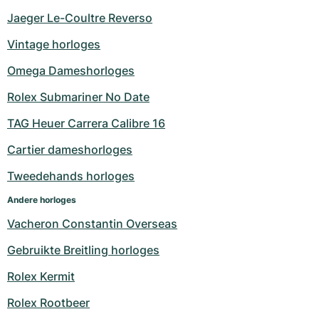
Jaeger Le-Coultre Reverso
Milgauss
Dameshorloges
Ronde
Professional
Formula 1
Portofino
Spirit of Big Bang
Vintage horloges
Oyster Perpetual
Rotonde
Bentley
Grand Carrera
Portugieser
King Power
Omega Dameshorloges
Yacht-Master
Crash
Transocean
Gebruikte horloges
Da Vinci
Gebruikte horloges
Rolex Submariner No Date
Yacht-Master II
Pasha
Cockpit
Dameshorloges
Aquatimer
TAG Heuer Carrera Calibre 16
Cartier dameshorloges
Sea-Dweller
Tortue
Chronospace
Spitfire
Tweedehands horloges
Sky-Dweller
Baignoire
Super Avenger
GST
Andere horloges
Submariner
Ballon Blanc
Galactic
Vintage
Vacheron Constantin Overseas
Gebruikte Breitling horloges
Roadster
Montbrillant
Gebruikte horloges
Rolex Kermit
Gebruikte horloges
Gebruikte horloges
Rolex Rootbeer