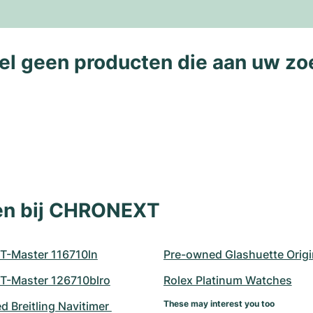
l geen producten die aan uw zo
len bij CHRONEXT
T-Master 116710ln
Pre-owned Glashuette Origi
T-Master 126710blro
Rolex Platinum Watches
These may interest you too
 Breitling Navitimer 