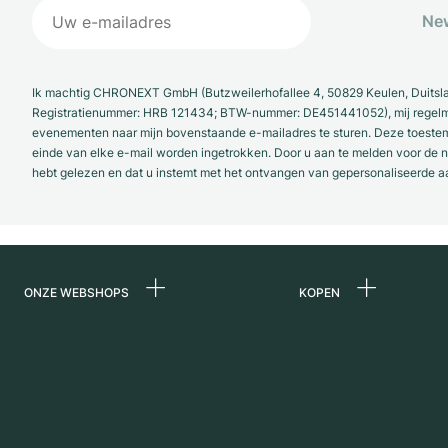
New
Ik machtig CHRONEXT GmbH (Butzweilerhofallee 4, 50829 Keulen, Duitsl
Registratienummer: HRB 121434; BTW-nummer: DE451441052), mij regelmat
evenementen naar mijn bovenstaande e-mailadres te sturen. Deze toestemmi
einde van elke e-mail worden ingetrokken. Door u aan te melden voor de ni
hebt gelezen en dat u instemt met het ontvangen van gepersonaliseerde a
ONZE WEBSHOPS
KOPEN
Duitsland
Alle luxe horloges
Nederland
Horloges tweedeh
Oostenrijk
Vintage horloges
Zwitserland
Independent Brand