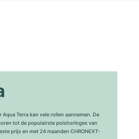
a
 Aqua Terra kan vele rollen aannemen. De
ehoren tot de populairste polshorloges van
e beste prijs en met 24 maanden CHRONEXT-