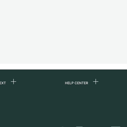
EXT
HELP CENTER
ons
FAQ
re
Service Center
Horloge persoonlijk
afhalen
ine