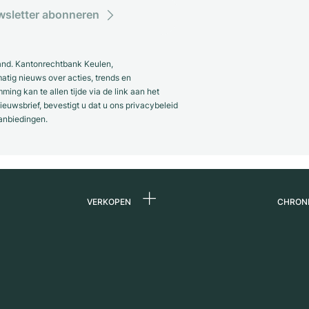
sletter abonneren
and. Kantonrechtbank Keulen,
ig nieuws over acties, trends en
ng kan te allen tijde via de link aan het
euwsbrief, bevestigt u dat u ons privacybeleid
anbiedingen.
VERKOPEN
CHRON
Horloge verkopen
Over 
ands
Commissie
Carriè
Directe verkoop
Press
s
Inruil
Magaz