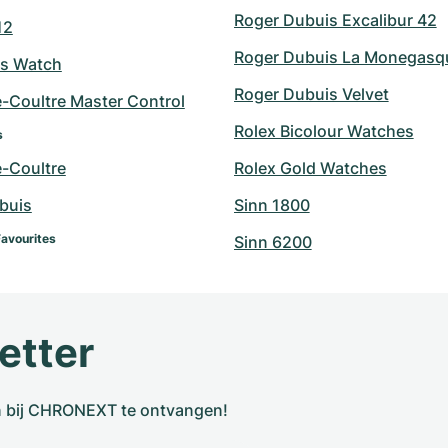
Roger Dubuis Excalibur 42
12
Roger Dubuis La Monegasq
's Watch
Roger Dubuis Velvet
e-Coultre Master Control
Rolex Bicolour Watches
s
e-Coultre
Rolex Gold Watches
buis
Sinn 1800
Favourites
Sinn 6200
etter
n bij CHRONEXT te ontvangen!