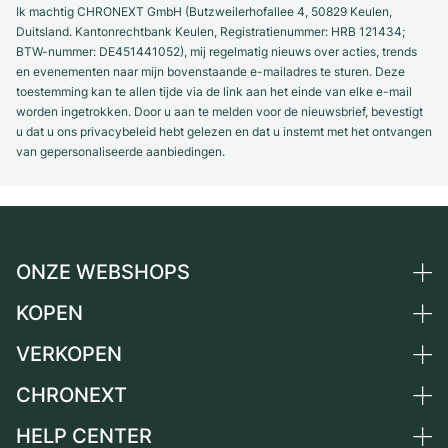
Ik machtig CHRONEXT GmbH (Butzweilerhofallee 4, 50829 Keulen,
Duitsland. Kantonrechtbank Keulen, Registratienummer: HRB 121434;
BTW-nummer: DE451441052), mij regelmatig nieuws over acties, trends
en evenementen naar mijn bovenstaande e-mailadres te sturen. Deze
toestemming kan te allen tijde via de link aan het einde van elke e-mail
worden ingetrokken. Door u aan te melden voor de nieuwsbrief, bevestigt
u dat u ons privacybeleid hebt gelezen en dat u instemt met het ontvangen
van gepersonaliseerde aanbiedingen.
ONZE WEBSHOPS
KOPEN
Duitsland
Nederland
VERKOPEN
Alle luxe horloges
Oostenrijk
Horloges tweedehands
CHRONEXT
Horloge verkopen
Zwitserland
Vintage horloges
Commissie
HELP CENTER
Over ons
Frankrijk
Independent Brands