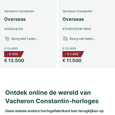
Dameshorloges
Dameshorloges
Vacheron Constantin
Vacheron Constantin
Overseas
Overseas
42040/423A
47040/000W-9500
Bezig Met Laden...
Bezig met laden...
€ 13.900
€ 12.900
-
€ 400
-
€ 1.400
€ 13.500
€ 11.500
Ontdek online de wereld van
Vacheron Constantin-horloges
Geen enkele andere horlogefabrikant kan terugkijken op