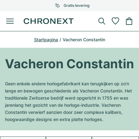
Gratis levering
Menu
Horloge kopen
Startpagina
Vacheron Constantin
GESELECTEERDE MERKEN
GESELECTEERDE MERKEN
Rolex
Cartier
Horloges tweedehands
Vacheron Constantin
Omega
Tiffany
Horloge verkopen
Patek Philippe
Louis Vuitton
Geen enkele andere horlogefabrikant kan terugkijken op zo'n
Alle Rolex modellen
lange en bewogen geschiedenis als Vacheron Constantin. Het
Juwelen
Audemars Piguet
Gebauer & Gebauer
traditionele Zwitserse bedrijf werd opgericht in 1755 en was
jarenlang het gezicht van de horloge-industrie. Vacheron
Top modellen
Alle Omega modellen
Nieuwe modellen
Cartier
Constantin verwierf aanzien door zeer complexe kalibers,
Van Cleef & Arpels
hoogwaardige designs en extra platte horloges.
Top modellen
Alle Patek Philippe modellen
Breitling
Sale
Air-King
Bvlgari
Top modellen
Alle Audemars Piguet modellen