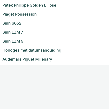
Patek Philippe Golden Ellipse
Piaget Possession
Sinn 6052
Sinn EZM 7
Sinn EZM 9
Horloges met datumaanduiding
Audemars Piguet Millenary