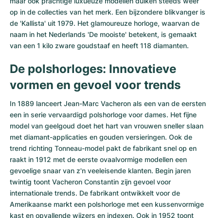
maar ook prachtige luxueuze modellen duiken steeds weer
op in de collecties van het merk. Een bijzondere blikvanger is
de 'Kallista' uit 1979. Het glamoureuze horloge, waarvan de
naam in het Nederlands 'De mooiste' betekent, is gemaakt
van een 1 kilo zware goudstaaf en heeft 118 diamanten.
De polshorloges: Innovatieve
vormen en gevoel voor trends
In 1889 lanceert Jean-Marc Vacheron als een van de eersten
een in serie vervaardigd polshorloge voor dames. Het fijne
model van geelgoud doet het hart van vrouwen sneller slaan
met diamant-applicaties en gouden versieringen. Ook de
trend richting Tonneau-model pakt de fabrikant snel op en
raakt in 1912 met de eerste ovaalvormige modellen een
gevoelige snaar van z'n veeleisende klanten. Begin jaren
twintig toont Vacheron Constantin zijn gevoel voor
internationale trends. De fabrikant ontwikkelt voor de
Amerikaanse markt een polshorloge met een kussenvormige
kast en opvallende wijzers en indexen. Ook in 1952 toont