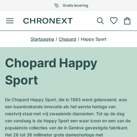
Gratis levering
Menu
Horloge kopen
Startpagina
Chopard
Happy Sport
GESELECTEERDE MERKEN
GESELECTEERDE MERKEN
Rolex
Cartier
Horloges tweedehands
Chopard Happy
Omega
Tiffany
Horloge verkopen
Sport
Patek Philippe
Louis Vuitton
Alle Rolex modellen
Juwelen
Audemars Piguet
Gebauer & Gebauer
De Chopard Happy Sport, die in 1993 werd gelanceerd, was
Top modellen
Alle Omega modellen
een baanbrekende innovatie als het eerste horloge van
Nieuwe modellen
Cartier
roestvrij staal met vrij zwaaiende diamanten. Tot op de dag
Van Cleef & Arpels
Top modellen
Alle Patek Philippe modellen
van vandaag is de Happy Sport een waar icoon en een van de
Breitling
Sale
Air-King
populairste collecties van de in Genève gevestigde fabrikant.
Bvlgari
Top modellen
Alle Audemars Piguet modellen
Het 26 tot 36 millimeter grote dameshorloge met