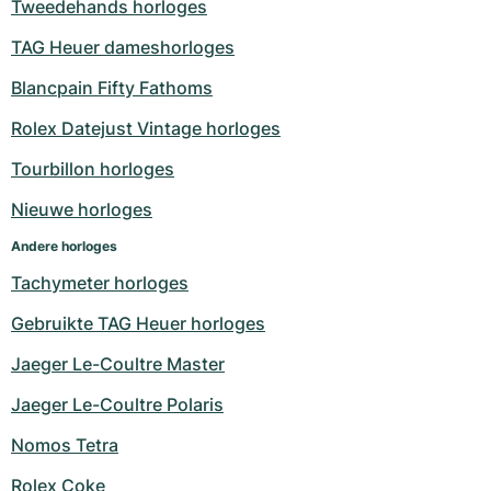
Tweedehands horloges
Milgauss
Dameshorloges
Ronde
Professional
Formula 1
Portofino
Spirit of Big Bang
TAG Heuer dameshorloges
Oyster Perpetual
Rotonde
Bentley
Grand Carrera
Portugieser
King Power
Blancpain Fifty Fathoms
Rolex Datejust Vintage horloges
Yacht-Master
Crash
Transocean
Gebruikte horloges
Da Vinci
Gebruikte horloges
Tourbillon horloges
Yacht-Master II
Pasha
Cockpit
Dameshorloges
Aquatimer
Nieuwe horloges
Sea-Dweller
Tortue
Chronospace
Spitfire
Andere horloges
Tachymeter horloges
Sky-Dweller
Baignoire
Super Avenger
GST
Gebruikte TAG Heuer horloges
Submariner
Ballon Blanc
Galactic
Vintage
Jaeger Le-Coultre Master
Roadster
Montbrillant
Gebruikte horloges
Jaeger Le-Coultre Polaris
Nomos Tetra
Gebruikte horloges
Gebruikte horloges
Rolex Coke