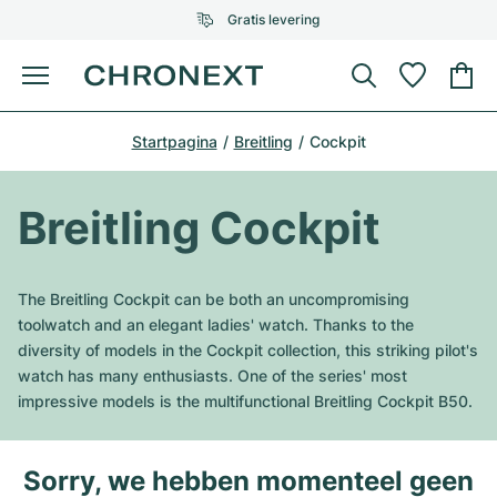
Gratis levering
Menu
Horloge kopen
Startpagina
Breitling
Cockpit
GESELECTEERDE MERKEN
GESELECTEERDE MERKEN
Rolex
Cartier
Horloges tweedehands
Breitling Cockpit
Omega
Tiffany
Horloge verkopen
Patek Philippe
Louis Vuitton
The Breitling Cockpit can be both an uncompromising
Alle Rolex modellen
toolwatch and an elegant ladies' watch. Thanks to the
Juwelen
Audemars Piguet
Gebauer & Gebauer
diversity of models in the Cockpit collection, this striking pilot's
watch has many enthusiasts. One of the series' most
Top modellen
Alle Omega modellen
Nieuwe modellen
Cartier
impressive models is the multifunctional Breitling Cockpit B50.
Van Cleef & Arpels
Top modellen
Alle Patek Philippe modellen
Breitling
Sale
Air-King
Bvlgari
Sorry, we hebben momenteel geen
Top modellen
Alle Audemars Piguet modellen