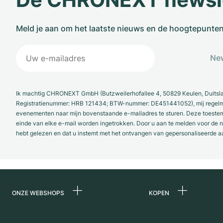
Meld je aan om het laatste nieuws en de hoogtepunte
New
Ik machtig CHRONEXT GmbH (Butzweilerhofallee 4, 50829 Keulen, Duitsl
Registratienummer: HRB 121434; BTW-nummer: DE451441052), mij regelmat
evenementen naar mijn bovenstaande e-mailadres te sturen. Deze toestemmi
einde van elke e-mail worden ingetrokken. Door u aan te melden voor de ni
hebt gelezen en dat u instemt met het ontvangen van gepersonaliseerde a
ONZE WEBSHOPS
KOPEN
Duitsland
Alle luxe horloges