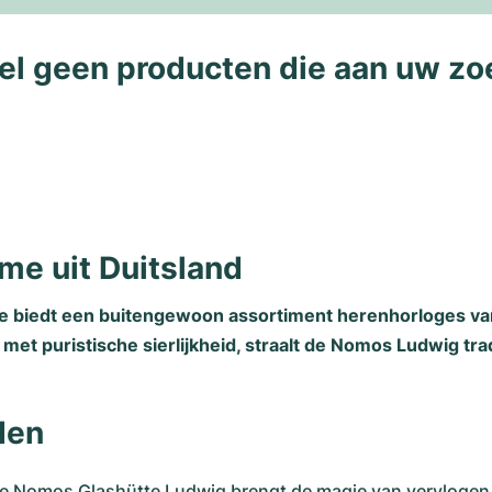
l geen producten die aan uw zo
me uit Duitsland
tie biedt een buitengewoon assortiment herenhorloges v
et puristische sierlijkheid, straalt de Nomos Ludwig tradi
den
de Nomos Glashütte Ludwig brengt de magie van vervlogen 