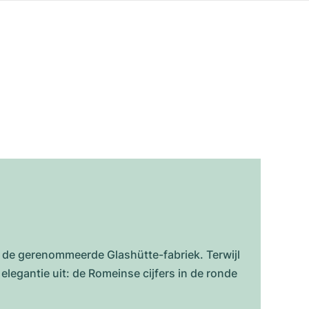
 de gerenommeerde Glashütte-fabriek. Terwijl
elegantie uit: de Romeinse cijfers in de ronde