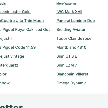
dels
More Watches
peedmaster Gold
IWC Mark XVII
eCoultre Ulta Thin Moon
Panerai Luminor Due
 Piguet Royal Oak Iced Out
Breitling Aviator
ejust II
Tudor Clair de rose
 Piguet Code 11.59
Montblanc 4810
ejust vintage
Sinn U1 S E
sterquartz
Sinn EZM 7
olor
Blancpain Villeret
inbow
Omega Dynamic
etter