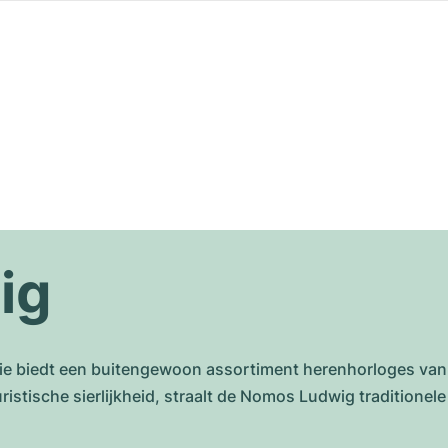
ig
ie biedt een buitengewoon assortiment herenhorloges van
stische sierlijkheid, straalt de Nomos Ludwig traditionele 