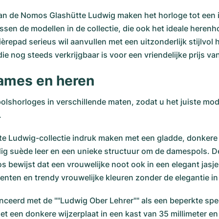
 van de Nomos Glashütte Ludwig maken het horloge tot een
ssen de modellen in de collectie, die ook het ideale heren
ièrepad serieus wil aanvullen met een uitzonderlijk stijlv
die nog steeds verkrijgbaar is voor een vriendelijke prijs 
dames en heren
lshorloges in verschillende maten, zodat u het juiste mod
.
te Ludwig-collectie indruk maken met een gladde, donkere
ig suède leer en een unieke structuur om de damespols. D
mos bewijst dat een vrouwelijke noot ook in een elegant ja
ten en trendy vrouwelijke kleuren zonder de elegantie in
eerd met de ""Ludwig Ober Lehrer"" als een beperkte speci
t een donkere wijzerplaat in een kast van 35 millimeter en