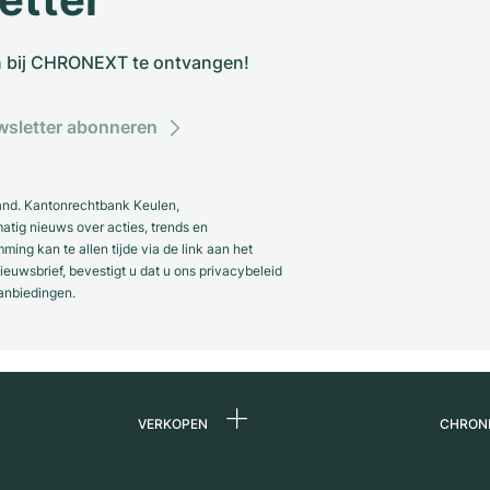
n bij CHRONEXT te ontvangen!
sletter abonneren
and. Kantonrechtbank Keulen,
ig nieuws over acties, trends en
ng kan te allen tijde via de link aan het
euwsbrief, bevestigt u dat u ons privacybeleid
anbiedingen.
VERKOPEN
CHRON
Horloge verkopen
Over 