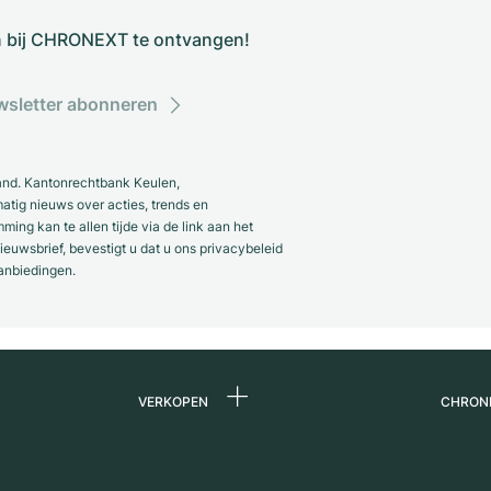
n bij CHRONEXT te ontvangen!
sletter abonneren
and. Kantonrechtbank Keulen,
ig nieuws over acties, trends en
ng kan te allen tijde via de link aan het
euwsbrief, bevestigt u dat u ons privacybeleid
anbiedingen.
VERKOPEN
CHRON
Horloge verkopen
Over 