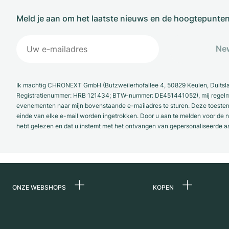
Meld je aan om het laatste nieuws en de hoogtepunte
New
Ik machtig CHRONEXT GmbH (Butzweilerhofallee 4, 50829 Keulen, Duitsl
Registratienummer: HRB 121434; BTW-nummer: DE451441052), mij regelmat
evenementen naar mijn bovenstaande e-mailadres te sturen. Deze toestemmi
einde van elke e-mail worden ingetrokken. Door u aan te melden voor de ni
hebt gelezen en dat u instemt met het ontvangen van gepersonaliseerde a
ONZE WEBSHOPS
KOPEN
Duitsland
Alle luxe horloges