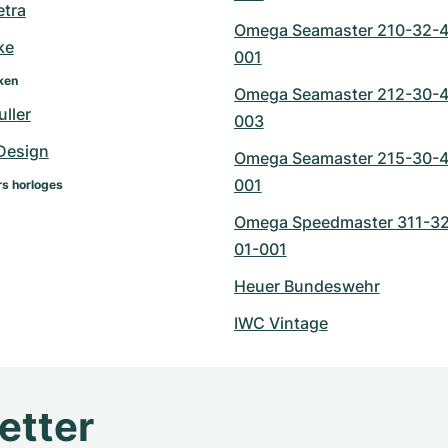
tra
Omega Seamaster 210-32-4
ke
001
ken
Omega Seamaster 212-30-4
ller
003
Design
Omega Seamaster 215-30-4
001
s horloges
Omega Speedmaster 311-3
01-001
Heuer Bundeswehr
IWC Vintage
etter