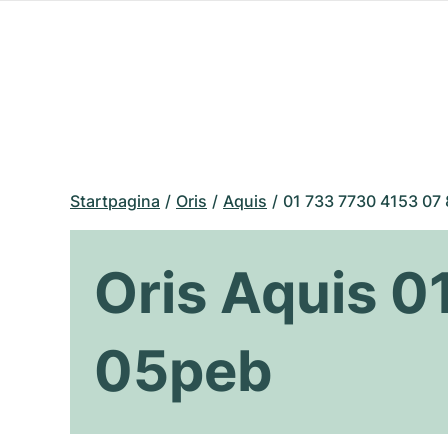
Startpagina
Oris
Aquis
01 733 7730 4153 07
Oris Aquis 0
05peb