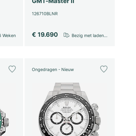
GMT-Master II
126710BLNR
€ 19.690
6 Weken
Bezig met laden...
Ongedragen - Nieuw