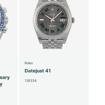
Rolex
Datejust 41
sary
126334
py