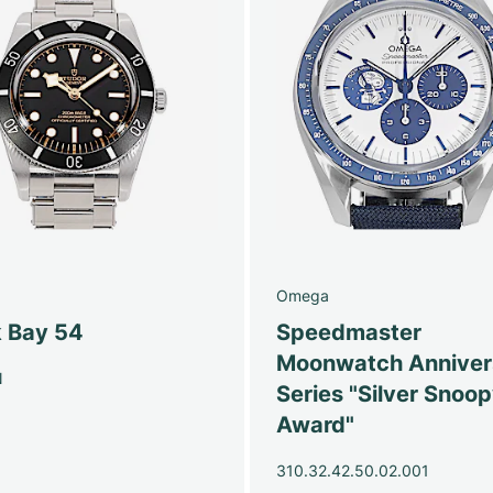
Omega
k Bay 54
Speedmaster
Moonwatch Anniver
N
Series "Silver Snoo
Award"
310.32.42.50.02.001