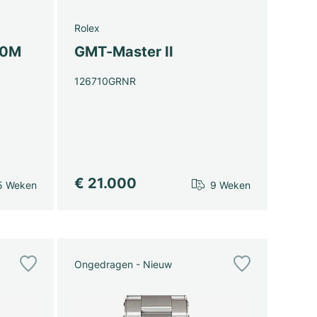
Rolex
00M
GMT-Master II
126710GRNR
€ 21.000
5 Weken
9 Weken
Ongedragen - Nieuw