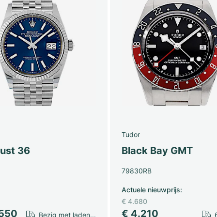
Tudor
just 36
Black Bay GMT
79830RB
Actuele nieuwprijs
:
€ 4.680
.550
€ 4.210
Bezig met laden...