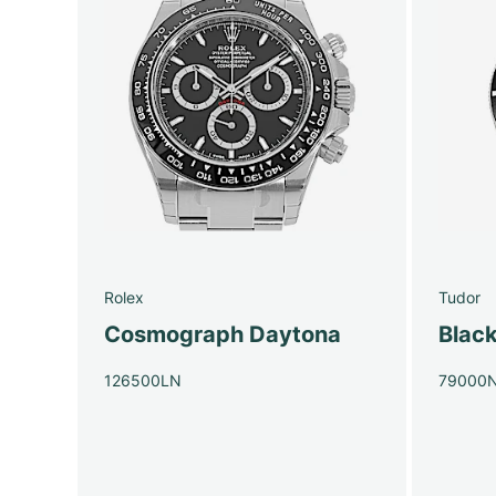
Rolex
Tudor
Cosmograph Daytona
Blac
126500LN
79000