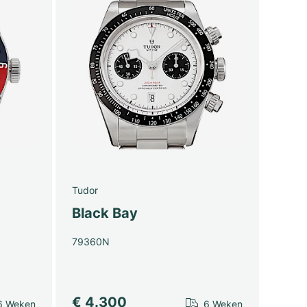
Tudor
Black Bay
79360N
€ 4.300
6 Weken
6 Weken