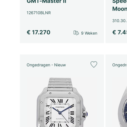
GMT-Master II
Spee
Moon
126710BLNR
310.30.
€ 17.270
€ 7.
9 Weken
Ongedragen - Nieuw
Ongedr