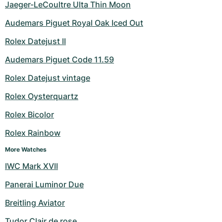
Dameshorloges
Dameshorloges
Jaeger-LeCoultre Ulta Thin Moon
Audemars Piguet Royal Oak Iced Out
Rolex Datejust II
Audemars Piguet Code 11.59
Rolex Datejust vintage
Rolex Oysterquartz
Rolex Bicolor
Rolex Rainbow
More Watches
IWC Mark XVII
Panerai Luminor Due
Breitling Aviator
Tudor Clair de rose