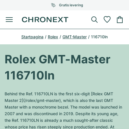
Gratis levering
Menu
Horloge kopen
Startpagina
Rolex
GMT-Master
116710ln
GESELECTEERDE MERKEN
GESELECTEERDE MERKEN
Rolex
Cartier
Horloges tweedehands
Rolex GMT-Master
Omega
Tiffany
Horloge verkopen
116710ln
Patek Philippe
Louis Vuitton
Alle Rolex modellen
Juwelen
Audemars Piguet
Gebauer & Gebauer
Behind the Ref. 116710LN is the first six-digit [Rolex GMT
Top modellen
Alle Omega modellen
Master 2](/rolex/gmt-master), which is also the last GMT
Nieuwe modellen
Cartier
Master with a monochrome bezel. The model was launched in
Van Cleef & Arpels
Top modellen
Alle Patek Philippe modellen
2007 and was discontinued in 2019. Despite its young age,
Breitling
Sale
Air-King
the Ref. 116710LN is already a much sought-after classic
Bvlgari
Top modellen
Alle Audemars Piguet modellen
whose price has risen steeply since production ended. At