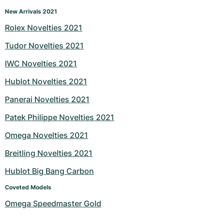
New Arrivals 2021
Milgauss
Dameshorloges
Ronde
Professional
Formula 1
Portofino
Spirit of Big Bang
Rolex Novelties 2021
Oyster Perpetual
Rotonde
Bentley
Grand Carrera
Portugieser
King Power
Tudor Novelties 2021
Yacht-Master
Crash
Transocean
Gebruikte horloges
Da Vinci
Gebruikte horloges
IWC Novelties 2021
Hublot Novelties 2021
Yacht-Master II
Pasha
Cockpit
Dameshorloges
Aquatimer
Panerai Novelties 2021
Sea-Dweller
Tortue
Chronospace
Spitfire
Patek Philippe Novelties 2021
Sky-Dweller
Baignoire
Super Avenger
GST
Omega Novelties 2021
Submariner
Ballon Blanc
Galactic
Vintage
Breitling Novelties 2021
Hublot Big Bang Carbon
Roadster
Montbrillant
Gebruikte horloges
Coveted Models
Gebruikte horloges
Gebruikte horloges
Omega Speedmaster Gold