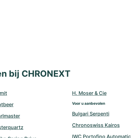
len bij CHRONEXT
mit
H. Moser & Cie
Voor u aanbevolen
otbeer
Bulgari Serpenti
arlmaster
Chronoswiss Kairos
sterquartz
IWC Portofino Automatic