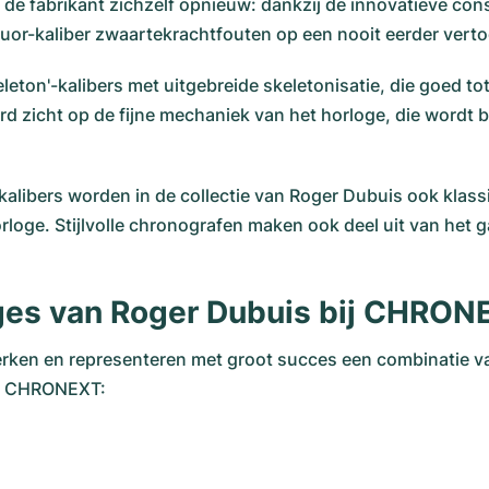
t de fabrikant zichzelf opnieuw: dankzij de innovatieve co
uor-kaliber zwaartekrachtfouten op een nooit eerder vert
eleton'-kalibers met uitgebreide skeletonisatie, die goed 
erd zicht op de fijne mechaniek van het horloge, die wordt
 kalibers worden in de collectie van Roger Dubuis ook kla
rloge. Stijlvolle chronografen maken ook deel uit van het
loges van Roger Dubuis bij CHRO
rken en representeren met groot succes een combinatie v
op CHRONEXT: