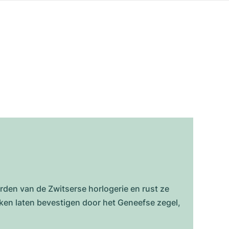
den van de Zwitserse horlogerie en rust ze
rken laten bevestigen door het Geneefse zegel,