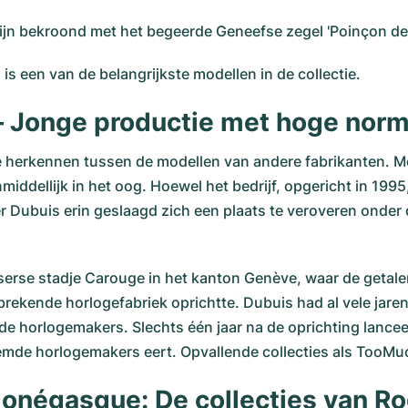
s zijn bekroond met het begeerde Geneefse zegel 'Poinçon d
is een van de belangrijkste modellen in de collectie.
– Jonge productie met hoge nor
te herkennen tussen de modellen van andere fabrikanten. M
iddellijk in het oog. Hoewel het bedrijf, opgericht in 19
ger Dubuis erin geslaagd zich een plaats te veroveren onde
itserse stadje Carouge in het kanton Genève, waar de get
ekende horlogefabriek oprichtte. Dubuis had al vele jaren
ende horlogemakers. Slechts één jaar na de oprichting lancee
emde horlogemakers eert. Opvallende collecties als TooM
 Monégasque: De collecties van R