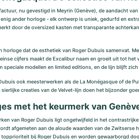
ufactuur, nu gevestigd in Meyrin (Genève), de aandacht va
 enig ander horloge - elk ontwerp is uniek, gedurfd en ext
erkt door de oversized kasten met transparante achterkant
een horloge dat de esthetiek van Roger Dubuis samenvat. M
meinse cijfers maakt de Excalibur naam en groeit uit tot h
 speciale modellen en limited editions, en de lijn blijft zic
r Dubuis ook meesterwerken als de La Monégasque of de Pul
sierlijke creaties van de Velvet-lijn doen het bijzonder go
ges met het keurmerk van Genèv
ken van Roger Dubuis ligt ongetwijfeld in het contrastrijk
wordt afgemeten aan de aloude waarden van de Zwitserse ho
n topprioriteit bij Roger Dubuis en worden gewaarborgd doo