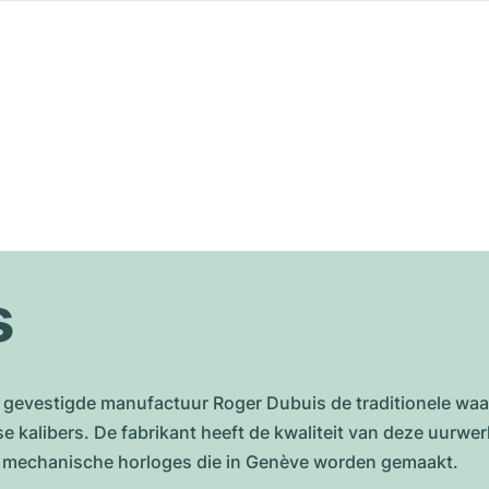
s
evestigde manufactuur Roger Dubuis de traditionele waar
 kalibers. De fabrikant heeft de kwaliteit van deze uurwe
r mechanische horloges die in Genève worden gemaakt.