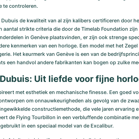
 te controleren.
buis de kwaliteit van al zijn kalibers certificeren door h
antal strikte criteria die door de Timelab Foundation zijn 
derdelen in Genève plaatsvinden, er zijn ook strenge specif
ndere kenmerken van een horloge. Een model met het Zegel
ogerie. Het keurmerk van Genève is een van de bedrijfsprin
chts een handvol andere fabrikanten kan bogen op zulke mee
ubuis: Uit liefde voor fijne hor
pireert met esthetiek en mechanische finesse. Een goed 
at is ontworpen om onnauwkeurigheden als gevolg van de zw
 ingewikkelde constructiemethode, die vele jaren ervaring e
eert de Flying Tourbillon in een verbluffende combinatie 
ebruikt in een speciaal model van de Excalibur.