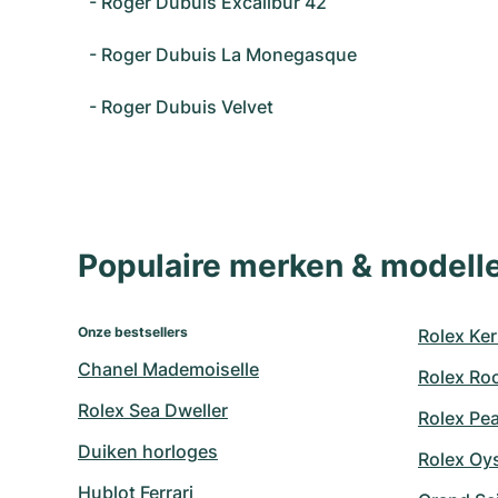
-
Roger Dubuis Excalibur 42
-
Roger Dubuis La Monegasque
-
Roger Dubuis Velvet
Populaire merken & model
Onze bestsellers
Rolex Ker
Chanel Mademoiselle
Rolex Ro
Rolex Sea Dweller
Rolex Pe
Duiken horloges
Rolex Oy
Hublot Ferrari