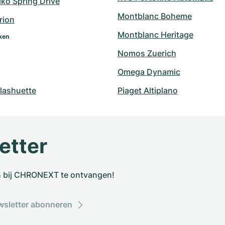
ko Spring Drive
Montblanc Boheme
rion
Montblanc Heritage
ken
Nomos Zuerich
Omega Dynamic
lashuette
Piaget Altiplano
etter
n bij CHRONEXT te ontvangen!
sletter abonneren