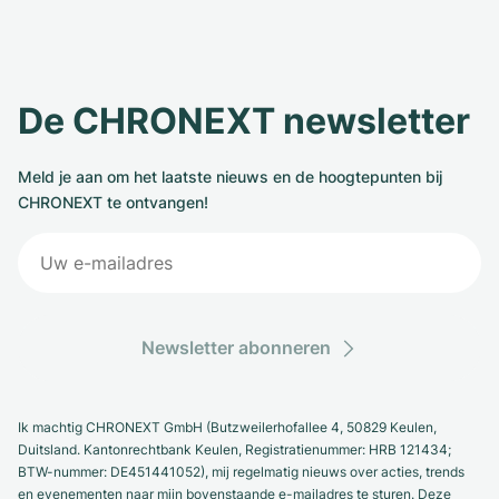
Milgauss
Dameshorloges
Ronde
Professional
Formula 1
Portofino
Spirit of Big Bang
Oyster Perpetual
Rotonde
Bentley
Grand Carrera
Portugieser
King Power
De CHRONEXT newsletter
Yacht-Master
Crash
Transocean
Gebruikte horloges
Da Vinci
Gebruikte horloges
Meld je aan om het laatste nieuws en de hoogtepunten bij
Yacht-Master II
Pasha
Cockpit
Dameshorloges
Aquatimer
CHRONEXT te ontvangen!
Sea-Dweller
Tortue
Chronospace
Spitfire
Sky-Dweller
Baignoire
Super Avenger
GST
Submariner
Ballon Blanc
Galactic
Vintage
Newsletter abonneren
Roadster
Montbrillant
Gebruikte horloges
Ik machtig CHRONEXT GmbH (Butzweilerhofallee 4, 50829 Keulen,
Gebruikte horloges
Gebruikte horloges
Duitsland. Kantonrechtbank Keulen, Registratienummer: HRB 121434;
BTW-nummer: DE451441052), mij regelmatig nieuws over acties, trends
en evenementen naar mijn bovenstaande e-mailadres te sturen. Deze