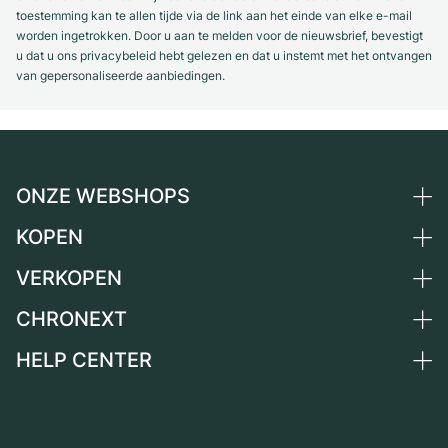
Dameshorloges
Dameshorloges
toestemming kan te allen tijde via de link aan het einde van elke e-mail
worden ingetrokken. Door u aan te melden voor de nieuwsbrief, bevestigt
u dat u ons privacybeleid hebt gelezen en dat u instemt met het ontvangen
van gepersonaliseerde aanbiedingen.
ONZE WEBSHOPS
KOPEN
Duitsland
Nederland
VERKOPEN
Alle luxe horloges
Oostenrijk
Horloges tweedehands
CHRONEXT
Horloge verkopen
Zwitserland
Vintage horloges
Commissie
HELP CENTER
Over ons
Frankrijk
Independent Brands
Directe verkoop
Carrière
Italië
FAQ
Inruil
Press
Verenigd Koninkrijk
Service Center