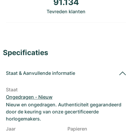
91.134
Dameshorloges
Dameshorloges
Tevreden klanten
Specificaties
Staat
&
Aanvullende informatie
Staat
Ongedragen - Nieuw
Nieuw en ongedragen. Authenticiteit gegarandeerd
door de keuring van onze gecertificeerde
horlogemakers.
Jaar
Papieren