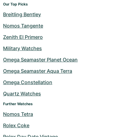
Our Top Picks
Milgauss
Dameshorloges
Ronde
Professional
Formula 1
Portofino
Spirit of Big Bang
Breitling Bentley
Oyster Perpetual
Rotonde
Bentley
Grand Carrera
Portugieser
King Power
Nomos Tangente
Zenith El Primero
Yacht-Master
Crash
Transocean
Gebruikte horloges
Da Vinci
Gebruikte horloges
Military Watches
Yacht-Master II
Pasha
Cockpit
Dameshorloges
Aquatimer
Omega Seamaster Planet Ocean
Sea-Dweller
Tortue
Chronospace
Spitfire
Omega Seamaster Aqua Terra
Sky-Dweller
Baignoire
Super Avenger
GST
Omega Constellation
Quartz Watches
Submariner
Ballon Blanc
Galactic
Vintage
Further Watches
Roadster
Montbrillant
Gebruikte horloges
Nomos Tetra
Gebruikte horloges
Gebruikte horloges
Rolex Coke
Rolex Day Date Vintage