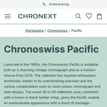
Gratis levering
Menu
Horloge kopen
Startpagina
Chronoswiss
Pacific
GESELECTEERDE MERKEN
GESELECTEERDE MERKEN
Rolex
Cartier
Horloges tweedehands
Chronoswiss Pacific
Omega
Tiffany
Horloge verkopen
Patek Philippe
Louis Vuitton
Launched in the 1980s, the Chronoswiss Pacific is available
Alle Rolex modellen
both as a charming vintage chronograph and as a modern
Juwelen
Audemars Piguet
Gebauer & Gebauer
reissue from 2010. The collection has inspired enthusiasts
worldwide, thanks to its watchmaking precision and the
Top modellen
Alle Omega modellen
Nieuwe modellen
Cartier
various complications such as moon phase, chronograph and
Van Cleef & Arpels
date display. The round 38 to 43-millimetre case, combined
Top modellen
Alle Patek Philippe modellen
Breitling
Sale
Air-King
with a brown or black leather strap, gives the Pacific models
Bvlgari
an unmistakable appearance with a touch of nostalgia -
Top modellen
Alle Audemars Piguet modellen