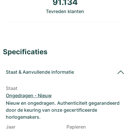
91.134
Dameshorloges
Dameshorloges
Tevreden klanten
Specificaties
Staat
&
Aanvullende informatie
Staat
Ongedragen - Nieuw
Nieuw en ongedragen. Authenticiteit gegarandeerd
door de keuring van onze gecertificeerde
horlogemakers.
Jaar
Papieren