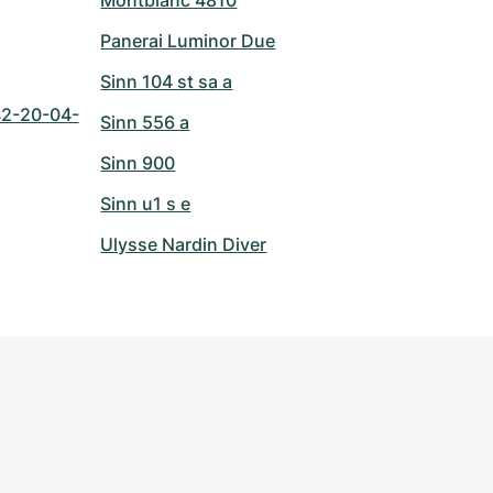
Montblanc 4810
Panerai Luminor Due
Sinn 104 st sa a
42-20-04-
Sinn 556 a
Sinn 900
Sinn u1 s e
Ulysse Nardin Diver