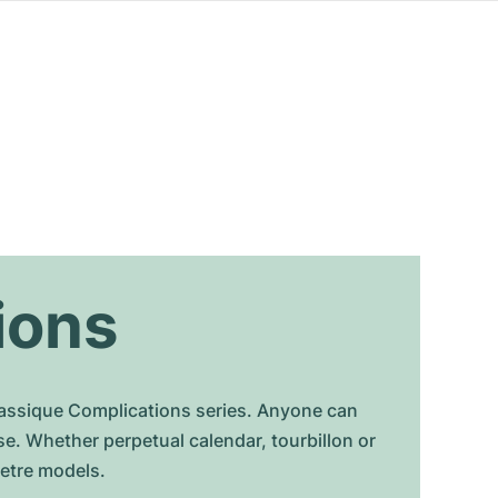
ions
Classique Complications series. Anyone can
e. Whether perpetual calendar, tourbillon or
etre models.