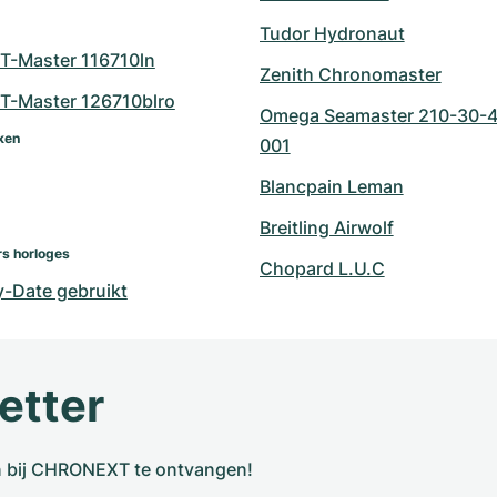
Tudor Hydronaut
T-Master 116710ln
Zenith Chronomaster
T-Master 126710blro
Omega Seamaster 210-30-
ken
001
Blancpain Leman
Breitling Airwolf
s horloges
Chopard L.U.C
y-Date gebruikt
etter
n bij CHRONEXT te ontvangen!