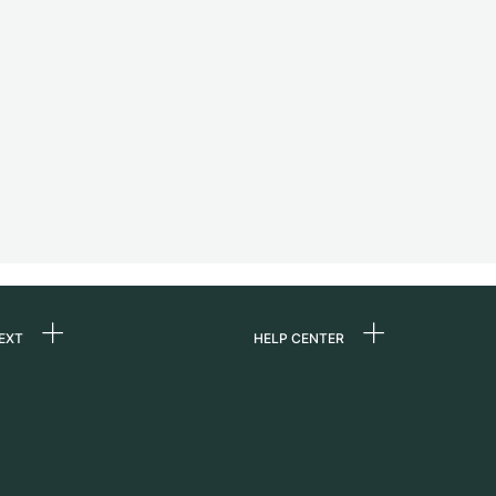
EXT
HELP CENTER
ons
FAQ
re
Service Center
Horloge persoonlijk