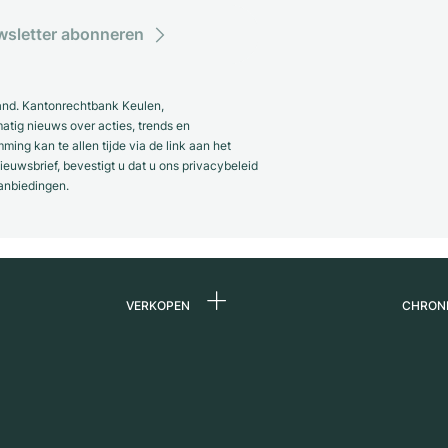
sletter abonneren
and. Kantonrechtbank Keulen,
ig nieuws over acties, trends en
ng kan te allen tijde via de link aan het
euwsbrief, bevestigt u dat u ons privacybeleid
anbiedingen.
VERKOPEN
CHRON
Horloge verkopen
Over 
ands
Commissie
Carriè
Directe verkoop
Press