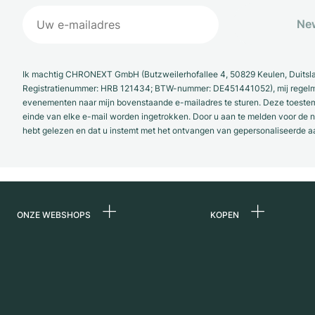
New
Ik machtig CHRONEXT GmbH (Butzweilerhofallee 4, 50829 Keulen, Duitsl
Registratienummer: HRB 121434; BTW-nummer: DE451441052), mij regelmat
evenementen naar mijn bovenstaande e-mailadres te sturen. Deze toestemmi
einde van elke e-mail worden ingetrokken. Door u aan te melden voor de ni
hebt gelezen en dat u instemt met het ontvangen van gepersonaliseerde a
ONZE WEBSHOPS
KOPEN
Duitsland
Alle luxe horloges
Nederland
Horloges tweedeh
Oostenrijk
Vintage horloges