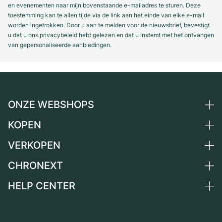
en evenementen naar mijn bovenstaande e-mailadres te sturen. Deze
toestemming kan te allen tijde via de link aan het einde van elke e-mail
worden ingetrokken. Door u aan te melden voor de nieuwsbrief, bevestigt
u dat u ons privacybeleid hebt gelezen en dat u instemt met het ontvangen
van gepersonaliseerde aanbiedingen.
ONZE WEBSHOPS
KOPEN
Duitsland
Nederland
VERKOPEN
Alle luxe horloges
Oostenrijk
Horloges tweedehands
CHRONEXT
Horloge verkopen
Zwitserland
Vintage horloges
Commissie
HELP CENTER
Over ons
Frankrijk
Independent Brands
Directe verkoop
Carrière
Italië
FAQ
Inruil
Press
Verenigd Koninkrijk
Service Center