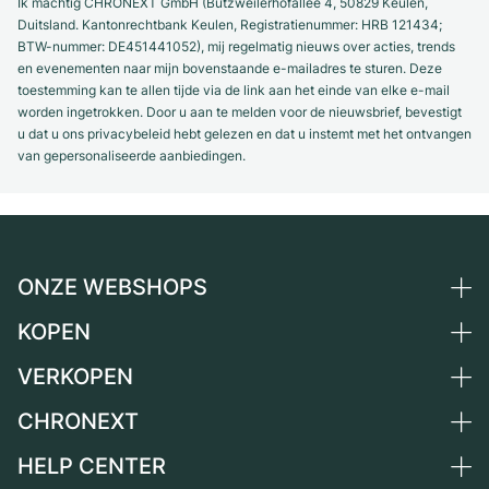
Ik machtig CHRONEXT GmbH (Butzweilerhofallee 4, 50829 Keulen,
Duitsland. Kantonrechtbank Keulen, Registratienummer: HRB 121434;
BTW-nummer: DE451441052), mij regelmatig nieuws over acties, trends
en evenementen naar mijn bovenstaande e-mailadres te sturen. Deze
toestemming kan te allen tijde via de link aan het einde van elke e-mail
worden ingetrokken. Door u aan te melden voor de nieuwsbrief, bevestigt
u dat u ons privacybeleid hebt gelezen en dat u instemt met het ontvangen
van gepersonaliseerde aanbiedingen.
ONZE WEBSHOPS
KOPEN
Duitsland
Nederland
VERKOPEN
Alle luxe horloges
Oostenrijk
Horloges tweedehands
CHRONEXT
Horloge verkopen
Zwitserland
Vintage horloges
Commissie
HELP CENTER
Over ons
Frankrijk
Independent Brands
Directe verkoop