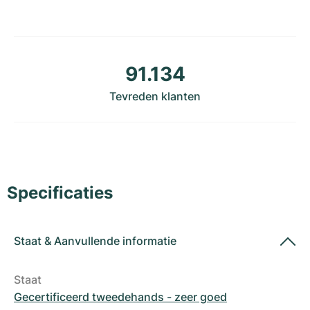
Dameshorloges
Dameshorloges
91.134
Tevreden klanten
Specificaties
Staat
&
Aanvullende informatie
Staat
Gecertificeerd tweedehands - zeer goed