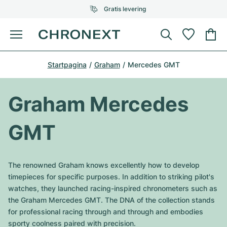
Gratis levering
Menu
Horloge kopen
Startpagina
Graham
Mercedes GMT
GESELECTEERDE MERKEN
GESELECTEERDE MERKEN
Rolex
Cartier
Horloges tweedehands
Graham Mercedes
Omega
Tiffany
Horloge verkopen
GMT
Patek Philippe
Louis Vuitton
Alle Rolex modellen
Juwelen
Audemars Piguet
Gebauer & Gebauer
The renowned Graham knows excellently how to develop
Top modellen
Alle Omega modellen
timepieces for specific purposes. In addition to striking pilot's
Nieuwe modellen
Cartier
watches, they launched racing-inspired chronometers such as
Van Cleef & Arpels
Top modellen
Alle Patek Philippe modellen
the Graham Mercedes GMT. The DNA of the collection stands
Breitling
Sale
Air-King
for professional racing through and through and embodies
Bvlgari
Top modellen
Alle Audemars Piguet modellen
sporty coolness paired with precision.