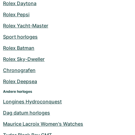
Rolex Daytona
Milgauss
Dameshorloges
Ronde
Professional
Formula 1
Portofino
Spirit of Big Bang
Rolex Pepsi
Oyster Perpetual
Rotonde
Bentley
Grand Carrera
Portugieser
King Power
Rolex Yacht-Master
Sport horloges
Yacht-Master
Crash
Transocean
Gebruikte horloges
Da Vinci
Gebruikte horloges
Rolex Batman
Yacht-Master II
Pasha
Cockpit
Dameshorloges
Aquatimer
Rolex Sky-Dweller
Sea-Dweller
Tortue
Chronospace
Spitfire
Chronografen
Sky-Dweller
Baignoire
Super Avenger
GST
Rolex Deepsea
Andere horloges
Submariner
Ballon Blanc
Galactic
Vintage
Longines Hydroconquest
Roadster
Montbrillant
Gebruikte horloges
Dag datum horloges
Gebruikte horloges
Gebruikte horloges
Maurice Lacroix Women's Watches