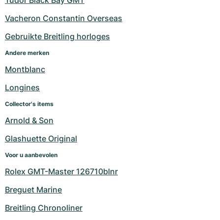
Tudor Black Bay GMT
Dameshorloges
Dameshorloges
Vacheron Constantin Overseas
Gebruikte Breitling horloges
Andere merken
Montblanc
Longines
Collector's items
Arnold & Son
Glashuette Original
Voor u aanbevolen
Rolex GMT-Master 126710blnr
Breguet Marine
Breitling Chronoliner