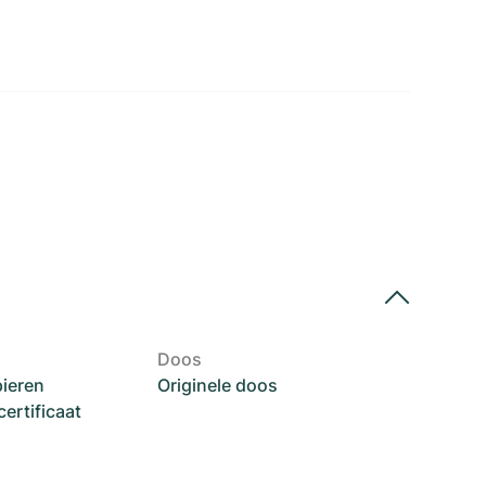
Doos
pieren
Originele doos
rtificaat