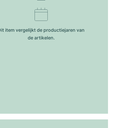
it item vergelijkt de productiejar​en van
de artikelen.