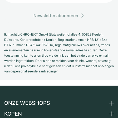
Dameshorloges
Dameshorloges
Newsletter abonneren
Ik machtig CHRONEXT GmbH (Butzweilerhofallee 4, 50829 Keulen,
Duitsland. Kantonrechtbank Keulen, Registratienummer: HRB 121434;
BTW-nummer: DE451441052), mij regelmatig nieuws over acties, trends
en evenementen naar mijn bovenstaande e-mailadres te sturen. Deze
toestemming kan te allen tijde via de link aan het einde van elke e-mail
worden ingetrokken. Door u aan te melden voor de nieuwsbrief, bevestigt
u dat u ons privacybeleid hebt gelezen en dat u instemt met het ontvangen
van gepersonaliseerde aanbiedingen.
ONZE WEBSHOPS
KOPEN
Duitsland