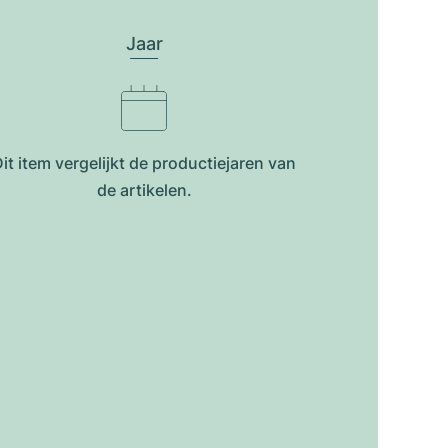
Jaar
it item vergelijkt de productiejar​en van
de artikelen.