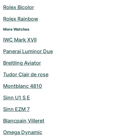
Dameshorloges
Dameshorloges
Rolex Bicolor
Rolex Rainbow
More Watches
IWC Mark XVII
Panerai Luminor Due
Breitling Aviator
Tudor Clair de rose
Montblanc 4810
Sinn U1 S E
Sinn EZM 7
Blancpain Villeret
Omega Dynamic