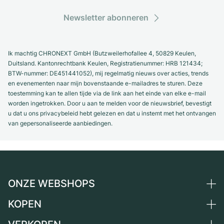
Newsletter abonneren
Ik machtig CHRONEXT GmbH (Butzweilerhofallee 4, 50829 Keulen,
Duitsland. Kantonrechtbank Keulen, Registratienummer: HRB 121434;
BTW-nummer: DE451441052), mij regelmatig nieuws over acties, trends
en evenementen naar mijn bovenstaande e-mailadres te sturen. Deze
toestemming kan te allen tijde via de link aan het einde van elke e-mail
worden ingetrokken. Door u aan te melden voor de nieuwsbrief, bevestigt
u dat u ons privacybeleid hebt gelezen en dat u instemt met het ontvangen
van gepersonaliseerde aanbiedingen.
ONZE WEBSHOPS
KOPEN
Duitsland
Nederland
Alle luxe horloges