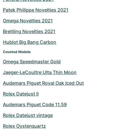
Milgauss
Dameshorloges
Ronde
Professional
Formula 1
Portofino
Spirit of Big Bang
Patek Philippe Novelties 2021
Omega Novelties 2021
Oyster Perpetual
Rotonde
Bentley
Grand Carrera
Portugieser
King Power
Breitling Novelties 2021
Yacht-Master
Crash
Transocean
Gebruikte horloges
Da Vinci
Gebruikte horloges
Hublot Big Bang Carbon
Yacht-Master II
Pasha
Cockpit
Dameshorloges
Aquatimer
Coveted Models
Omega Speedmaster Gold
Sea-Dweller
Tortue
Chronospace
Spitfire
Jaeger-LeCoultre Ulta Thin Moon
Sky-Dweller
Baignoire
Super Avenger
GST
Audemars Piguet Royal Oak Iced Out
Submariner
Ballon Blanc
Galactic
Vintage
Rolex Datejust II
Roadster
Montbrillant
Gebruikte horloges
Audemars Piguet Code 11.59
Rolex Datejust vintage
Gebruikte horloges
Gebruikte horloges
Rolex Oysterquartz