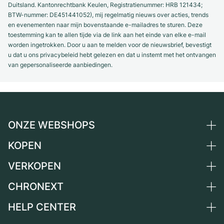
Duitsland. Kantonrechtbank Keulen, Registratienummer: HRB 121434;
BTW-nummer: DE451441052), mij regelmatig nieuws over acties, trends
en evenementen naar mijn bovenstaande e-mailadres te sturen. Deze
toestemming kan te allen tijde via de link aan het einde van elke e-mail
worden ingetrokken. Door u aan te melden voor de nieuwsbrief, bevestigt
u dat u ons privacybeleid hebt gelezen en dat u instemt met het ontvangen
van gepersonaliseerde aanbiedingen.
ONZE WEBSHOPS
KOPEN
Duitsland
Nederland
VERKOPEN
Alle luxe horloges
Oostenrijk
Horloges tweedehands
CHRONEXT
Horloge verkopen
Zwitserland
Vintage horloges
Commissie
HELP CENTER
Over ons
Frankrijk
Independent Brands
Directe verkoop
Carrière
Italië