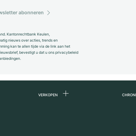
sletter abonneren
and. Kantonrechtbank Keulen,
ig nieuws over acties, trends en
ng kan te allen tijde via de link aan het
euwsbrief, bevestigt u dat u ons privacybeleid
anbiedingen.
VERKOPEN
CHRON
Horloge verkopen
Over 
ands
Commissie
Carriè
Directe verkoop
Press