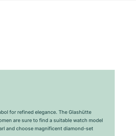
ol for refined elegance. The Glashütte
women are sure to find a suitable watch model
pearl and choose magnificent diamond-set