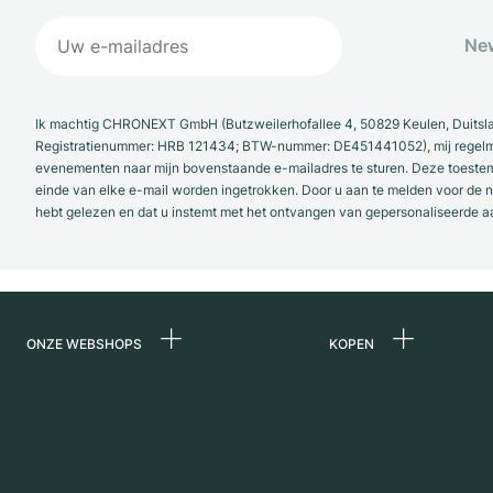
New
Ik machtig CHRONEXT GmbH (Butzweilerhofallee 4, 50829 Keulen, Duitsl
Registratienummer: HRB 121434; BTW-nummer: DE451441052), mij regelmat
evenementen naar mijn bovenstaande e-mailadres te sturen. Deze toestemmi
einde van elke e-mail worden ingetrokken. Door u aan te melden voor de ni
hebt gelezen en dat u instemt met het ontvangen van gepersonaliseerde a
ONZE WEBSHOPS
KOPEN
Duitsland
Alle luxe horloges
Nederland
Horloges tweedeh
Oostenrijk
Vintage horloges