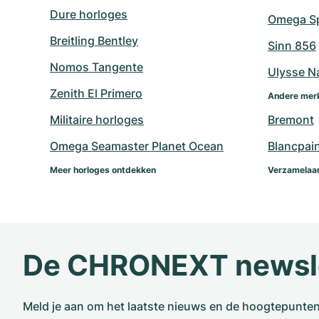
Dure horloges
Omega Sp
Breitling Bentley
Sinn 856
Nomos Tangente
Ulysse N
Zenith El Primero
Andere mer
Militaire horloges
Bremont
Omega Seamaster Planet Ocean
Blancpai
Meer horloges ontdekken
Verzamelaar
De CHRONEXT newsl
Meld je aan om het laatste nieuws en de hoogtepunte