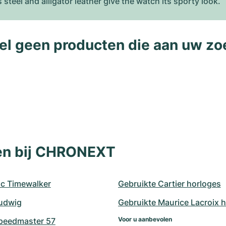
 steel and alligator leather give the watch its sporty look.
l geen producten die aan uw zo
len bij CHRONEXT
c Timewalker
Gebruikte Cartier horloges
udwig
Gebruikte Maurice Lacroix 
Voor u aanbevolen
peedmaster 57