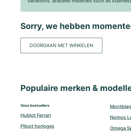
variations. Bracelet materials such as stainless
Sorry, we hebben momentee
DOORGAAN MET WINKELEN
Populaire merken & model
Onze bestsellers
Montblan
Hublot Ferrari
Nomos L
Piloot horloges
Omega S