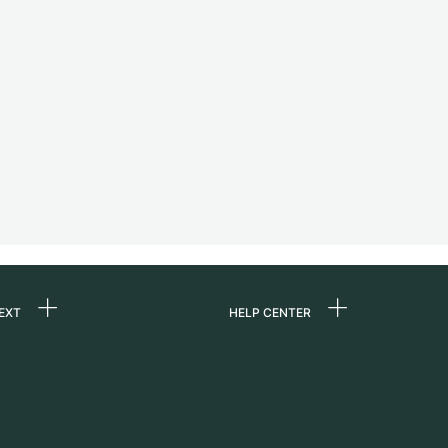
EXT
HELP CENTER
ons
FAQ
re
Service Center
Horloge persoonlijk