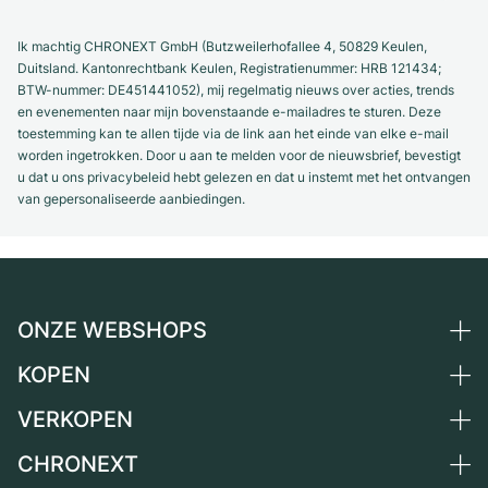
Ik machtig CHRONEXT GmbH (Butzweilerhofallee 4, 50829 Keulen,
Duitsland. Kantonrechtbank Keulen, Registratienummer: HRB 121434;
BTW-nummer: DE451441052), mij regelmatig nieuws over acties, trends
en evenementen naar mijn bovenstaande e-mailadres te sturen. Deze
toestemming kan te allen tijde via de link aan het einde van elke e-mail
worden ingetrokken. Door u aan te melden voor de nieuwsbrief, bevestigt
u dat u ons privacybeleid hebt gelezen en dat u instemt met het ontvangen
van gepersonaliseerde aanbiedingen.
ONZE WEBSHOPS
KOPEN
Duitsland
Nederland
VERKOPEN
Alle luxe horloges
Oostenrijk
Horloges tweedehands
CHRONEXT
Horloge verkopen
Zwitserland
Vintage horloges