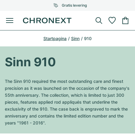
Gratis levering
Menu
Horloge kopen
Startpagina
Sinn
910
GESELECTEERDE MERKEN
GESELECTEERDE MERKEN
Rolex
Cartier
Horloges tweedehands
Sinn 910
Omega
Tiffany
Horloge verkopen
Patek Philippe
Louis Vuitton
The Sinn 910 required the most outstanding care and finest
Alle Rolex modellen
precision as it was launched on the occasion of the company's
Juwelen
Audemars Piguet
Gebauer & Gebauer
55th anniversary. The collection, which is limited to just 300
pieces, features applied rod appliqués that underline the
Top modellen
Alle Omega modellen
Nieuwe modellen
Cartier
exclusivity of the 910. The case back is engraved to mark the
Van Cleef & Arpels
anniversary and contains the limited edition number and the
Top modellen
Alle Patek Philippe modellen
Breitling
Sale
Air-King
years "1961 - 2016".
Bvlgari
Top modellen
Alle Audemars Piguet modellen