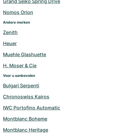
Grand Seiko Spring Drive
Dameshorloges
Dameshorloges
Nomos Orion
Andere merken
Zenith
Heuer
Muehle Glashuette
H. Moser & Cie
Voor u aanbevolen
Bulgari Serpenti
Chronoswiss Kairos
IWC Portofino Automatic
Montblanc Boheme
Montblanc Heritage