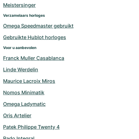
Dameshorloges
Dameshorloges
Meistersinger
Verzamelaars horloges
Omega Speedmaster gebruikt
Gebruikte Hublot horloges
Voor u aanbevolen
Franck Muller Casablanca
Linde Werdelin
Maurice Lacroix Miros
Nomos Minimatik
Omega Ladymatic
Oris Artelier
Patek Philippe Twenty 4
Rado Integral