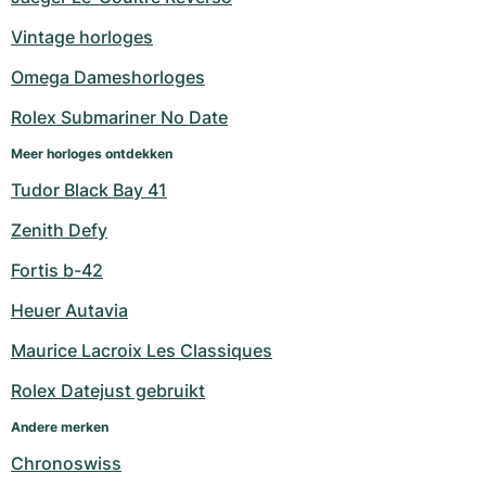
Milgauss
Dameshorloges
Ronde
Professional
Formula 1
Portofino
Spirit of Big Bang
Vintage horloges
Omega Dameshorloges
Oyster Perpetual
Rotonde
Bentley
Grand Carrera
Portugieser
King Power
Rolex Submariner No Date
Yacht-Master
Crash
Transocean
Gebruikte horloges
Da Vinci
Gebruikte horloges
Meer horloges ontdekken
Yacht-Master II
Pasha
Cockpit
Dameshorloges
Aquatimer
Tudor Black Bay 41
Zenith Defy
Sea-Dweller
Tortue
Chronospace
Spitfire
Fortis b-42
Sky-Dweller
Baignoire
Super Avenger
GST
Heuer Autavia
Submariner
Ballon Blanc
Galactic
Vintage
Maurice Lacroix Les Classiques
Roadster
Montbrillant
Gebruikte horloges
Rolex Datejust gebruikt
Andere merken
Gebruikte horloges
Gebruikte horloges
Chronoswiss