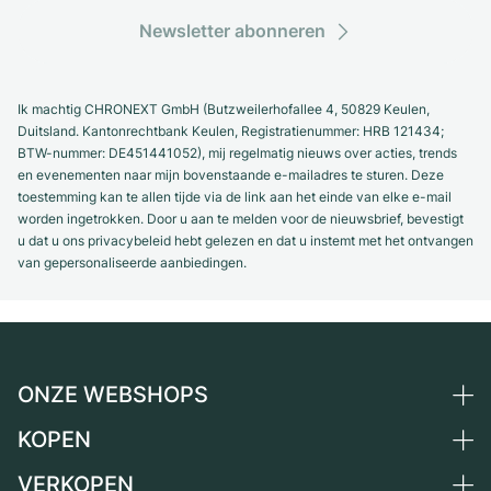
Newsletter abonneren
Ik machtig CHRONEXT GmbH (Butzweilerhofallee 4, 50829 Keulen,
Duitsland. Kantonrechtbank Keulen, Registratienummer: HRB 121434;
BTW-nummer: DE451441052), mij regelmatig nieuws over acties, trends
en evenementen naar mijn bovenstaande e-mailadres te sturen. Deze
toestemming kan te allen tijde via de link aan het einde van elke e-mail
worden ingetrokken. Door u aan te melden voor de nieuwsbrief, bevestigt
u dat u ons privacybeleid hebt gelezen en dat u instemt met het ontvangen
van gepersonaliseerde aanbiedingen.
ONZE WEBSHOPS
KOPEN
Duitsland
Nederland
VERKOPEN
Alle luxe horloges