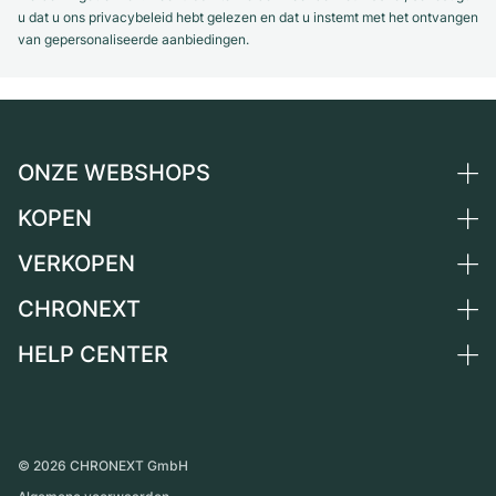
u dat u ons privacybeleid hebt gelezen en dat u instemt met het ontvangen
van gepersonaliseerde aanbiedingen.
ONZE WEBSHOPS
KOPEN
Duitsland
Nederland
VERKOPEN
Alle luxe horloges
Oostenrijk
Horloges tweedehands
CHRONEXT
Horloge verkopen
Zwitserland
Vintage horloges
Commissie
HELP CENTER
Over ons
Frankrijk
Independent Brands
Directe verkoop
Carrière
Italië
FAQ
Inruil
Press
Verenigd Koninkrijk
Service Center
Magazine
Internationale
Horloge persoonlijk afhalen
©
2026
CHRONEXT GmbH
Partner