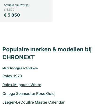
Actuele nieuwprijs
:
Milgauss
Dameshorloges
Ronde
Professional
Formula 1
Portofino
Spirit of Big Bang
€ 6.500
€ 5.850
Oyster Perpetual
Rotonde
Bentley
Grand Carrera
Portugieser
King Power
Yacht-Master
Crash
Transocean
Gebruikte horloges
Da Vinci
Gebruikte horloges
Yacht-Master II
Pasha
Cockpit
Dameshorloges
Aquatimer
Populaire merken & modellen bij
Sea-Dweller
Tortue
Chronospace
Spitfire
CHRONEXT
Sky-Dweller
Baignoire
Super Avenger
GST
Meer horloges ontdekken
Submariner
Ballon Blanc
Galactic
Vintage
Rolex 1970
Rolex Milgauss White
Roadster
Montbrillant
Gebruikte horloges
Omega Seamaster Rose Gold
Gebruikte horloges
Gebruikte horloges
Jaeger-LeCoultre Master Calendar