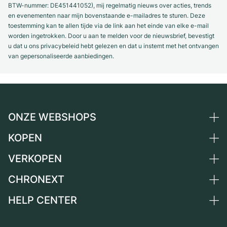
BTW-nummer: DE451441052), mij regelmatig nieuws over acties, trends
en evenementen naar mijn bovenstaande e-mailadres te sturen. Deze
toestemming kan te allen tijde via de link aan het einde van elke e-mail
worden ingetrokken. Door u aan te melden voor de nieuwsbrief, bevestigt
u dat u ons privacybeleid hebt gelezen en dat u instemt met het ontvangen
van gepersonaliseerde aanbiedingen.
ONZE WEBSHOPS
KOPEN
Duitsland
Nederland
VERKOPEN
Alle luxe horloges
Oostenrijk
Horloges tweedehands
CHRONEXT
Horloge verkopen
Zwitserland
Vintage horloges
Commissie
HELP CENTER
Over ons
Frankrijk
Independent Brands
Directe verkoop
Carrière
Italië
FAQ
Inruil