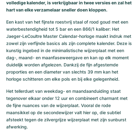
volledige kalender, is verkrijgbaar in twee versies en zal het
Milgauss
Dameshorloges
Ronde
Professional
Formula 1
Portofino
Spirit of Big Bang
hart van elke verzamelaar sneller doen kloppen.
Een kast van het fijnste roestvrij staal of rood goud met een 
Oyster Perpetual
Rotonde
Bentley
Grand Carrera
Portugieser
King Power
waterbestendigheid tot 5 bar en een 866/1 kaliber: Het 
Jaeger-LeCoultre Master Calendar-horloge maakt indruk met 
Yacht-Master
Crash
Transocean
Gebruikte horloges
Da Vinci
Gebruikte horloges
zowel zijn verfijnde basics als zijn complete kalender. Deze is 
kunstig ingebed in de minimalistische wijzerplaat met een 
Yacht-Master II
Pasha
Cockpit
Dameshorloges
Aquatimer
dag-, maand- en maanfaseweergave en kan op elk moment 
duidelijk worden afgelezen. Dankzij de fijn afgestemde 
Sea-Dweller
Tortue
Chronospace
Spitfire
proporties en een diameter van slechts 39 mm kan het 
horloge schitteren om elke pols en bij elke gelegenheid. 
Sky-Dweller
Baignoire
Super Avenger
GST
Het tellerduet van weekdag- en maandaanduiding staat 
Submariner
Ballon Blanc
Galactic
Vintage
tegenover elkaar onder 12 uur en combineert charmant met 
de fijne nuances van de wijzerplaat. Vooral de rode 
Roadster
Montbrillant
Gebruikte horloges
maansikkel op de secondewijzer valt hier op, die subtiel 
afsteekt tegen de zilvergrijze wijzerplaat met zijn sunburst 
Gebruikte horloges
Gebruikte horloges
afwerking. 