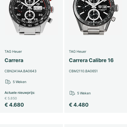
TAG Heuer
TAG Heuer
Carrera
Carrera Calibre 16
CBN2A1AA.BA0643
CBM2110.BA0651
5 Weken
Actuele nieuwprijs
:
5 Weken
€ 5.850
€ 4.680
€ 4.480