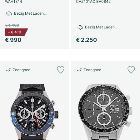
Dameshorloges
Dameshorloges
WAH1314
CAZ101AC.BA0842
Bezig Met Laden...
€ 1.400
Bezig Met Laden...
-
€ 410
€ 990
€ 2.250
Zeer goed
Zeer goed