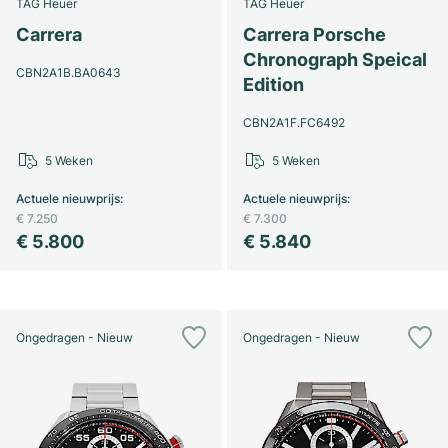
TAG Heuer
TAG Heuer
Carrera
Carrera Porsche
Chronograph Speical
CBN2A1B.BA0643
Edition
CBN2A1F.FC6492
5 Weken
5 Weken
Actuele nieuwprijs
:
Actuele nieuwprijs
:
€ 7.250
€ 7.300
€ 5.800
€ 5.840
Ongedragen - Nieuw
Ongedragen - Nieuw