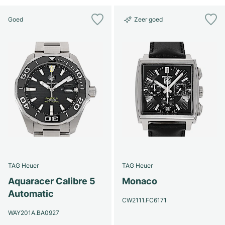
Goed
Zeer goed
TAG Heuer
TAG Heuer
Aquaracer Calibre 5
Monaco
Automatic
CW2111.FC6171
WAY201A.BA0927