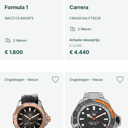
Formula 1
Carrera
WAZ2113.BA0875
CBN2A1AA.FT6228
5 Weken
Actuele nieuwprijs
:
3 Weken
€ 5.550
€ 1.800
€ 4.440
Ongedragen - Nieuw
Ongedragen - Nieuw