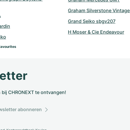
Graham Silverstone Vintage
s
Grand Seiko sbgv207
ardin
H Moser & Cie Endeavour
iko
Favourites
etter
n bij CHRONEXT te ontvangen!
sletter abonneren