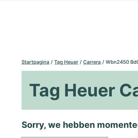
Startpagina
Tag Heuer
Carrera
Wbn2450 Bd
Tag Heuer C
Sorry, we hebben momentee