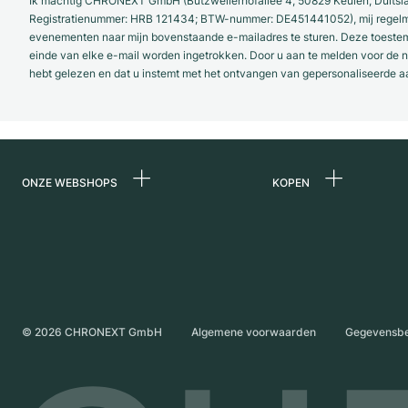
Ik machtig CHRONEXT GmbH (Butzweilerhofallee 4, 50829 Keulen, Duitsl
Registratienummer: HRB 121434; BTW-nummer: DE451441052), mij regelmat
evenementen naar mijn bovenstaande e-mailadres te sturen. Deze toestemmi
einde van elke e-mail worden ingetrokken. Door u aan te melden voor de ni
hebt gelezen en dat u instemt met het ontvangen van gepersonaliseerde a
ONZE WEBSHOPS
KOPEN
Duitsland
Alle luxe horloges
Nederland
Horloges tweedeh
Oostenrijk
Vintage horloges
Zwitserland
Independent Brand
©
2026
CHRONEXT GmbH
Algemene voorwaarden
Gegevensb
Frankrijk
Italië