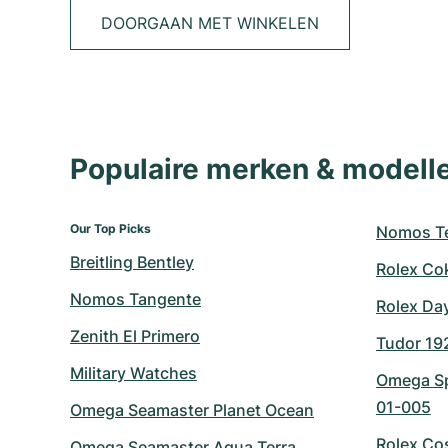
DOORGAAN MET WINKELEN
Populaire merken & model
Our Top Picks
Nomos Te
Breitling Bentley
Rolex Co
Nomos Tangente
Rolex Da
Zenith El Primero
Tudor 19
Military Watches
Omega Sp
01-005
Omega Seamaster Planet Ocean
Rolex Co
Omega Seamaster Aqua Terra