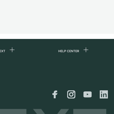
EXT
HELP CENTER
ons
FAQ
re
Service Center
Horloge persoonlijk
afhalen
ine
Verzending &
er
retourneren
Maattabel