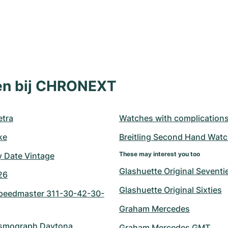
len bij CHRONEXT
tra
Watches with complication
ke
Breitling Second Hand Wat
These may interest you too
y Date Vintage
Glashuette Original Seventi
26
Glashuette Original Sixties
eedmaster 311-30-42-30-
Graham Mercedes
smograph Daytona 
Graham Mercedes GMT