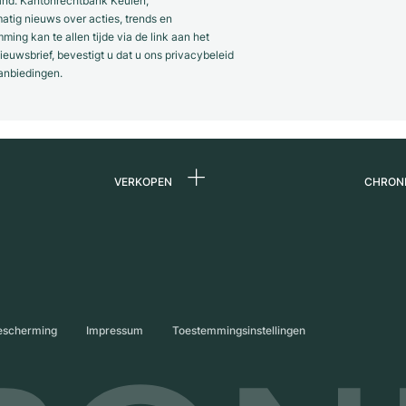
and. Kantonrechtbank Keulen,
ig nieuws over acties, trends en
ng kan te allen tijde via de link aan het
euwsbrief, bevestigt u dat u ons privacybeleid
anbiedingen.
VERKOPEN
CHRON
Horloge verkopen
Over 
ands
Commissie
Carriè
Directe verkoop
Press
s
Inruil
Magaz
escherming
Impressum
Toestemmingsinstellingen
Partn