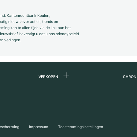
and. Kantonrechtbank Keulen,
ig nieuws over acties, trends en
ng kan te allen tijde via de link aan het
euwsbrief, bevestigt u dat u ons privacybeleid
anbiedingen.
VERKOPEN
CHRON
Horloge verkopen
Over 
ands
Commissie
Carriè
Directe verkoop
Press
s
Inruil
Magaz
escherming
Impressum
Toestemmingsinstellingen
Partn