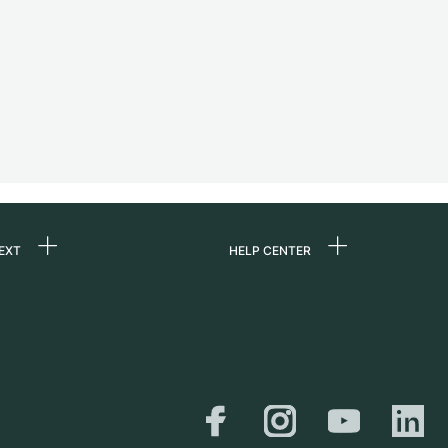
EXT
HELP CENTER
ons
FAQ
re
Service Center
Horloge persoonlijk
afhalen
ine
Verzending &
er