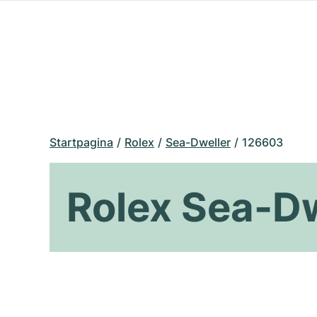
Startpagina
Rolex
Sea-Dweller
126603
Rolex Sea-D