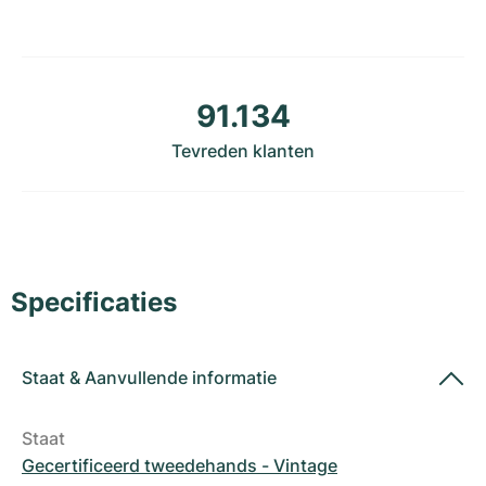
Dameshorloges
Dameshorloges
91.134
Tevreden klanten
Specificaties
Staat
&
Aanvullende informatie
Staat
Gecertificeerd tweedehands - Vintage