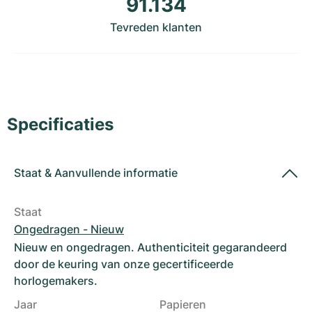
91.134
Dameshorloges
Dameshorloges
Tevreden klanten
Specificaties
Staat
&
Aanvullende informatie
Staat
Ongedragen - Nieuw
Nieuw en ongedragen. Authenticiteit gegarandeerd
door de keuring van onze gecertificeerde
horlogemakers.
Jaar
Papieren