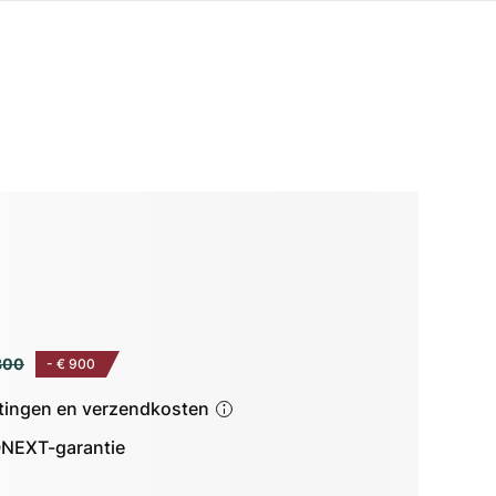
300
-
€ 900
astingen en verzendkosten
NEXT-garantie