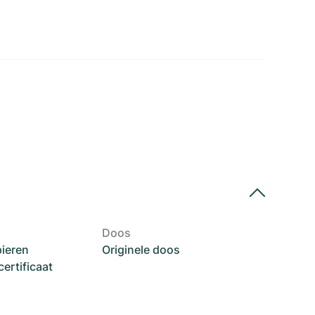
Doos
pieren
Originele doos
rtificaat