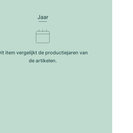
Jaar
it item vergelijkt de productiejar​en van
de artikelen.