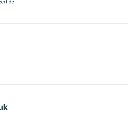
ert de
uk