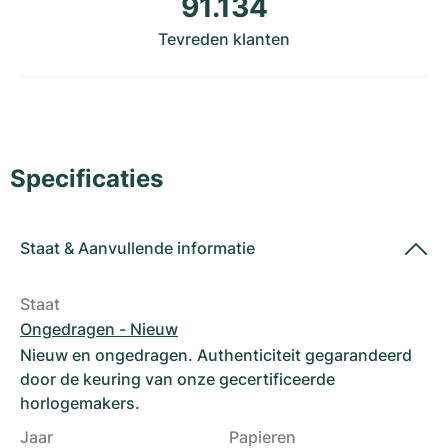
91.134
Dameshorloges
Dameshorloges
Tevreden klanten
Specificaties
Staat
&
Aanvullende informatie
Staat
Ongedragen - Nieuw
Nieuw en ongedragen. Authenticiteit gegarandeerd
door de keuring van onze gecertificeerde
horlogemakers.
Jaar
Papieren