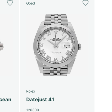
Goed
Rolex
Ocean
Datejust 41
126300