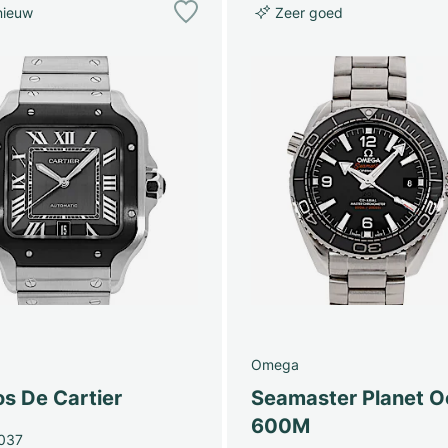
nieuw
Zeer goed
Omega
s De Cartier
Seamaster Planet 
600M
037