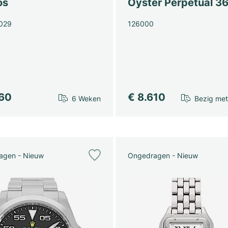
os
Oyster Perpetual 3
029
126000
260
€ 8.610
6 Weken
Bezig met 
agen - Nieuw
Ongedragen - Nieuw