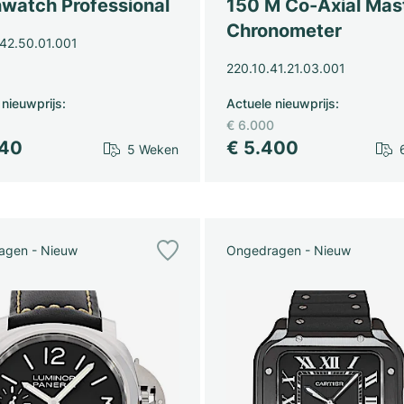
watch Professional
150 M Co-Axial Mas
Chronometer
42.50.01.001
220.10.41.21.03.001
 nieuwprijs
:
Actuele nieuwprijs
:
€ 6.000
840
€ 5.400
5 Weken
agen - Nieuw
Ongedragen - Nieuw