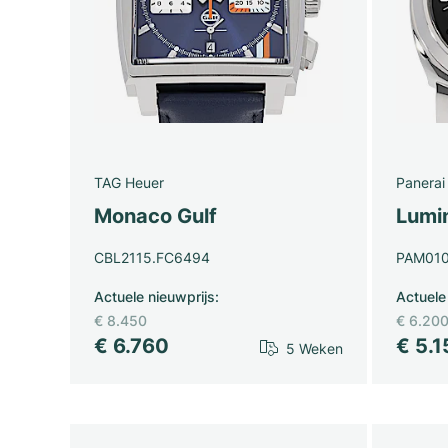
TAG Heuer
Panerai
Monaco Gulf
Lumi
CBL2115.FC6494
PAM01
Actuele nieuwprijs
:
Actuele
€ 8.450
€ 6.20
€ 6.760
€ 5.
5 Weken