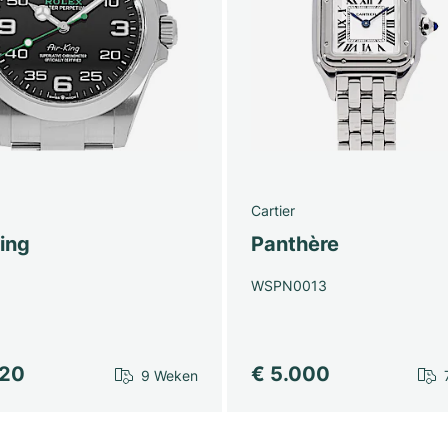
Cartier
ing
Panthère
WSPN0013
920
€ 5.000
9 Weken