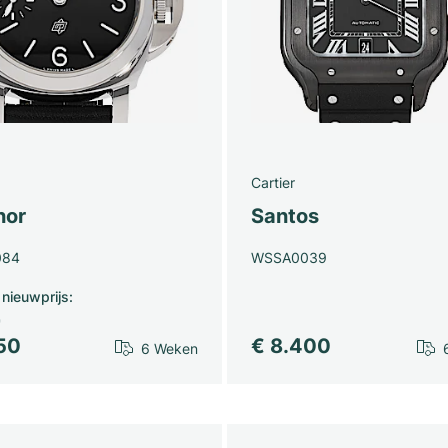
Cartier
nor
Santos
084
WSSA0039
 nieuwprijs
:
0
150
€ 8.400
6 Weken