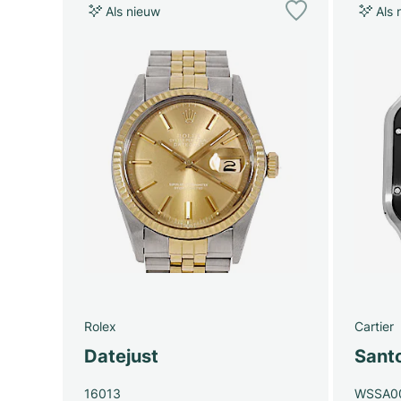
Als nieuw
Als 
Rolex
Cartier
Datejust
Santo
16013
WSSA0