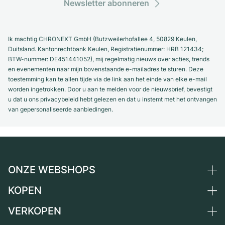
Newsletter abonneren
Ik machtig CHRONEXT GmbH (Butzweilerhofallee 4, 50829 Keulen,
Duitsland. Kantonrechtbank Keulen, Registratienummer: HRB 121434;
BTW-nummer: DE451441052), mij regelmatig nieuws over acties, trends
en evenementen naar mijn bovenstaande e-mailadres te sturen. Deze
toestemming kan te allen tijde via de link aan het einde van elke e-mail
worden ingetrokken. Door u aan te melden voor de nieuwsbrief, bevestigt
u dat u ons privacybeleid hebt gelezen en dat u instemt met het ontvangen
van gepersonaliseerde aanbiedingen.
ONZE WEBSHOPS
KOPEN
Duitsland
Nederland
VERKOPEN
Alle luxe horloges
Oostenrijk