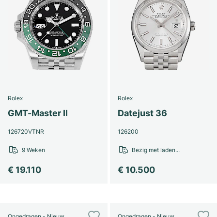
Rolex
Rolex
GMT-Master II
Datejust 36
126720VTNR
126200
9 Weken
Bezig met laden...
€ 19.110
€ 10.500
Ongedragen - Nieuw
Ongedragen - Nieuw