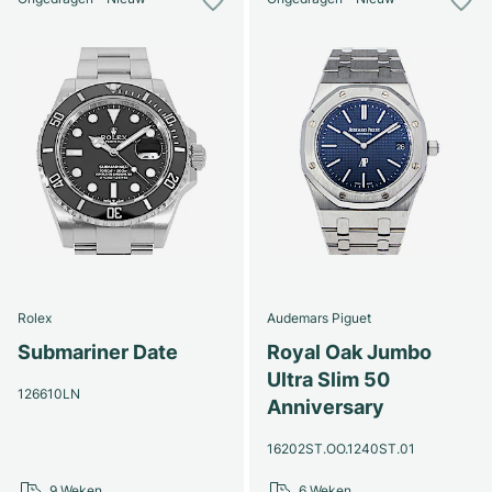
Rolex
Audemars Piguet
Submariner Date
Royal Oak Jumbo
Ultra Slim 50
126610LN
Anniversary
16202ST.OO.1240ST.01
9 Weken
6 Weken