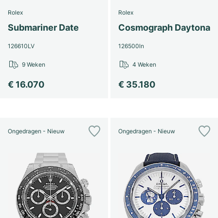
Rolex
Rolex
Submariner Date
Cosmograph Daytona
126610LV
126500ln
9 Weken
4 Weken
€ 16.070
€ 35.180
Ongedragen - Nieuw
Ongedragen - Nieuw