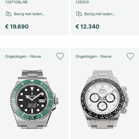
Dameshorloges
Dameshorloges
126710BLNR
126300
Bezig met laden...
Bezig met laden...
€ 19.690
€ 12.340
Ongedragen - Nieuw
Ongedragen - Nieuw