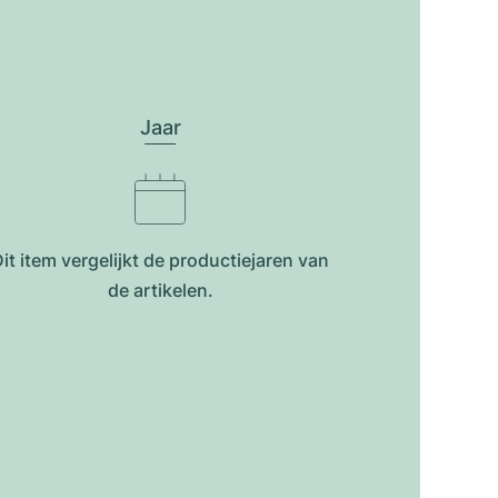
Jaar
it item vergelijkt de productiejar​en van
de artikelen.