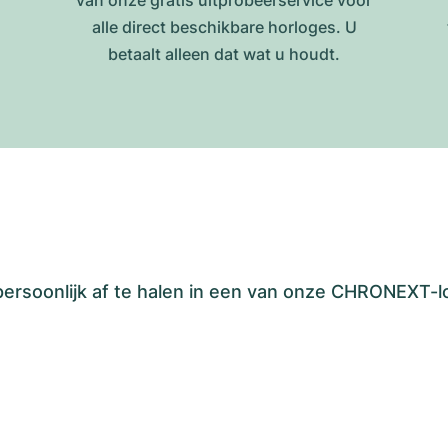
van onze gratis uitprobeerservice voor
alle direct beschikbare horloges. U
betaalt alleen dat wat u houdt.
 persoonlijk af te halen in een van onze CHRONEXT-