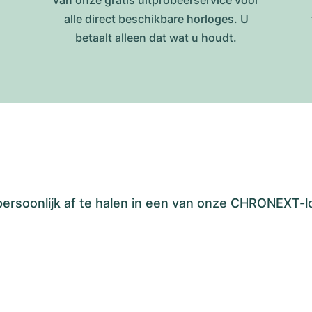
van onze gratis uitprobeerservice voor
alle direct beschikbare horloges. U
betaalt alleen dat wat u houdt.
 persoonlijk af te halen in een van onze CHRONEXT-