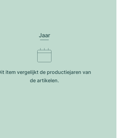
Jaar
it item vergelijkt de productiejar​en van
de artikelen.