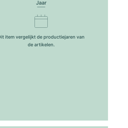
Jaar
it item vergelijkt de productiejar​en van
de artikelen.